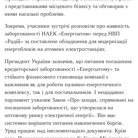
з представниками місцевого бізнесу та обговорив з
ними нагальні проблеми.
Зокрема, учасники зустрічі розповіли про наявність
заборгованості НАЕК «Енергоатом» перед НВП
«Радій» за поставлене обладнання для модернізації
енергоблоків на атомних електростанціях.
Президент України зазначив, що питання погашення
кредиторської заборгованості «Енергоатому» та
стійкого фінансового становища компанії є
важливим як для роботи паливно-енергетичного
комплексу, так і для постачальників. І нещодавно
парламент ухвалив Закон «Про заходи, спрямовані на
погашення заборгованості, що утворилася на
оптовому ринку електричної енергії». Він має
системно вирішити питання накопичених боргів.
Уряд працює над імплементацією документа. Крім
того, Президент звернувся до Кабінету Міністрів та