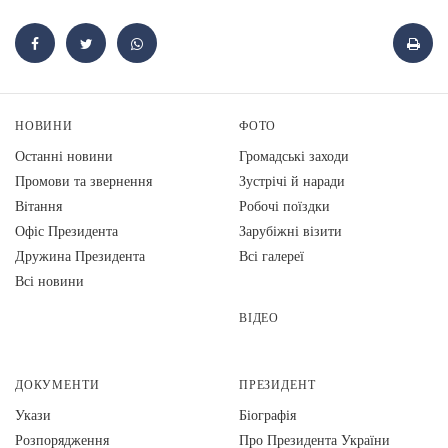
НОВИНИ
ФОТО
Останні новини
Громадські заходи
Промови та звернення
Зустрічі й наради
Вiтання
Робочі поїздки
Офіс Президента
Зарубіжні візити
Дружина Президента
Всі галереї
Всі новини
ВІДЕО
ДОКУМЕНТИ
ПРЕЗИДЕНТ
Укази
Біографія
Розпорядження
Про Президента України