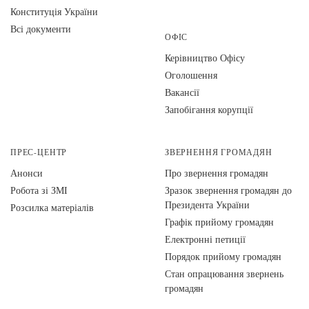
Конституція України
Всі документи
ОФІС
Керівництво Офісу
Оголошення
Вакансії
Запобігання корупції
ПРЕС-ЦЕНТР
ЗВЕРНЕННЯ ГРОМАДЯН
Анонси
Про звернення громадян
Робота зі ЗМІ
Зразок звернення громадян до
Президента України
Розсилка матеріалів
Графік прийому громадян
Електронні петиції
Порядок прийому громадян
Стан опрацювання звернень
громадян