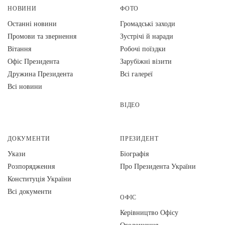
НОВИНИ
ФОТО
Останні новини
Громадські заходи
Промови та звернення
Зустрічі й наради
Вiтання
Робочі поїздки
Офіс Президента
Зарубіжні візити
Дружина Президента
Всі галереї
Всі новини
ВІДЕО
ДОКУМЕНТИ
ПРЕЗИДЕНТ
Укази
Біографія
Розпорядження
Про Президента України
Конституція України
Всі документи
ОФІС
Керівництво Офісу
Оголошення