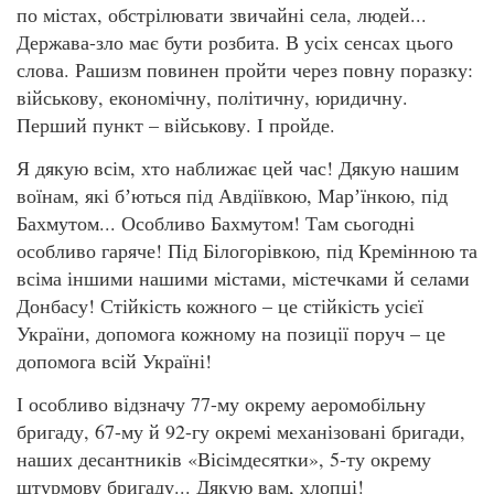
по містах, обстрілювати звичайні села, людей...
Держава-зло має бути розбита. В усіх сенсах цього
слова. Рашизм повинен пройти через повну поразку:
військову, економічну, політичну, юридичну.
Перший пункт – військову. І пройде.
Я дякую всім, хто наближає цей час! Дякую нашим
воїнам, які бʼються під Авдіївкою, Марʼїнкою, під
Бахмутом... Особливо Бахмутом! Там сьогодні
особливо гаряче! Під Білогорівкою, під Кремінною та
всіма іншими нашими містами, містечками й селами
Донбасу! Стійкість кожного – це стійкість усієї
України, допомога кожному на позиції поруч – це
допомога всій Україні!
І особливо відзначу 77-му окрему аеромобільну
бригаду, 67-му й 92-гу окремі механізовані бригади,
наших десантників «Вісімдесятки», 5-ту окрему
штурмову бригаду... Дякую вам, хлопці!