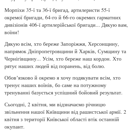
Морпіхи 35-ї та 36-ї бригад, артилеристи 55-ї
окремої бригади, 64-го й 66-го окремих гарматних
дивізіонів 406-ї артилерійської бригади... Дякую вам,
воїни!
Дякую всім, хто береже Запоріжжя, Херсонщину,
напрямок Дніпропетровщини й Харків, Сумщину та
Чернігівщину... Усім, хто береже наш кордон. Хто
рятує наших людей від поранень, від болю.
Обовʼязково й окремо я хочу подякувати всім, хто
тренує наших воїнів, бо саме на потужному
тренуванні базується успішний бойовий результат.
Сьогодні, 2 квітня, ми відзначаємо річницю
звільнення нашої Київщини від рашистської армії. 2
квітня з території Київської області втік останній
окупант.