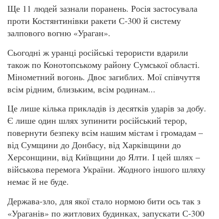
Ще 11 людей зазнали поранень. Росія застосувала
проти Костянтинівки ракети С-300 й систему
залпового вогню «Ураган».
Сьогодні ж уранці російські терористи вдарили
також по Конотопському району Сумської області.
Мінометний вогонь. Двоє загиблих. Мої співчуття
всім рідним, близьким, всім родинам...
Це лише кілька прикладів із десятків ударів за добу.
Є лише один шлях зупинити російський терор,
повернути безпеку всім нашим містам і громадам –
від Сумщини до Донбасу, від Харківщини до
Херсонщини, від Київщини до Ялти. І цей шлях –
військова перемога України. Жодного іншого шляху
немає й не буде.
Держава-зло, для якої стало нормою бити ось так з
«Ураганів» по житлових будинках, запускати С-300