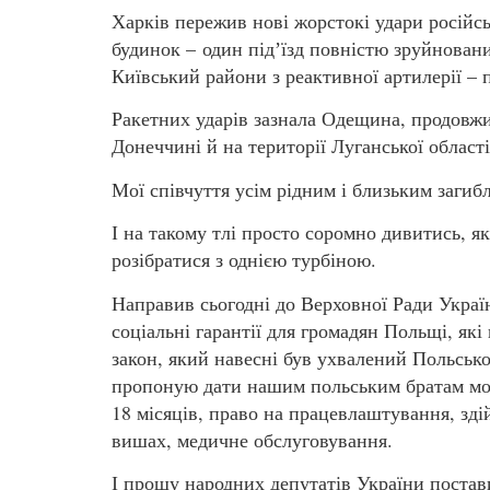
Харків пережив нові жорстокі удари російсь
будинок – один підʼїзд повністю зруйнован
Київський райони з реактивної артилерії – 
Ракетних ударів зазнала Одещина, продовжи
Донеччині й на території Луганської області
Мої співчуття усім рідним і близьким загибл
І на такому тлі просто соромно дивитись, я
розібратися з однією турбіною.
Направив сьогодні до Верховної Ради Украї
соціальні гарантії для громадян Польщі, які
закон, який навесні був ухвалений Польськ
пропоную дати нашим польським братам мож
18 місяців, право на працевлаштування, зді
вишах, медичне обслуговування.
І прошу народних депутатів України постав