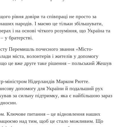
ого рівня довіри та співпраці не просто за
 наших народів. І маємо це тільки збільшувати,
ерах і на основі чіткого розуміння, що Україна та
– у братерстві.
істу Перемишль почесного звання «Місто-
лади міста, волонтерів і жителів у допомогу
 що це вже друге таке рішення – польський Жешув
єр-міністром Нідерландів Марком Рютте.
нсову допомогу для України й подальший рух
вав за сильну підтримку, яка є найбільшою зараз
ідносин.
м. Ключове питання – це відновлення наших
Працюємо над тим, щоб це стало можливим. Що