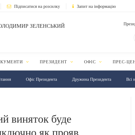
Підписатися на розсилку
Запит на інформацію
Прези
ОЛОДИМИР ЗЕЛЕНСЬКИЙ
ОКУМЕНТИ
ПРЕЗИДЕНТ
ОФІС
ПРЕС-ЦЕ
iтання
Офіс Президента
Дружина Президента
Всі 
ий виняток буде
иключно як прояв