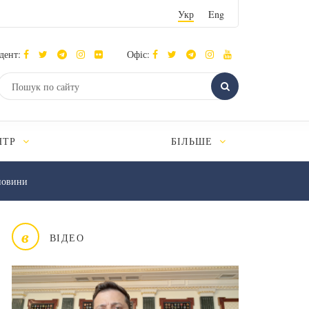
Укр
Eng
дент:
Офіс:
НТР
БІЛЬШЕ
новини
в
ВІДЕО