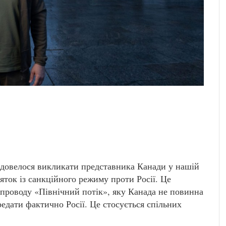
 довелося викликати представника Канади у нашій
ток із санкційного режиму проти Росії. Це
зопроводу «Північний потік», яку Канада не повинна
редати фактично Росії. Це стосується спільних