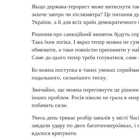
Якщо держава-терорист може витиснути таки
захоче завтра чи післязавтра? Це питання д
України, а й для всіх країн демократичного 
Рішення про санкційний виняток будуть спр
Така їхня логіка. І якраз тепер можна не с
обмежити, а таки повністю припинити у най
Саме до цього тепер треба готуватися, саме
Бо кожна поступка в таких умовах сприймає
подальшого, сильнішого тиску.
Звичайно, ще можна переглянути це рішення 
інших проблем. Росія ніколи не грала в ене
побачить сили.
Увесь день триває розбір завалів у місті Ча
завдали удару по двох багатоповерхівках, і
вдалося врятувати.