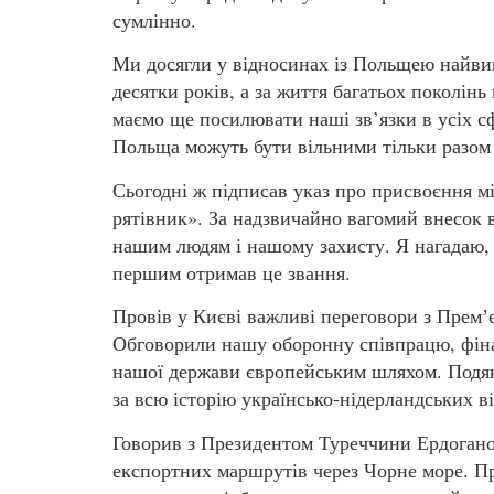
сумлінно.
Ми досягли у відносинах із Польщею найвищ
десятки років, а за життя багатьох поколінь
маємо ще посилювати наші зв’язки в усіх сф
Польща можуть бути вільними тільки разом 
Сьогодні ж підписав указ про присвоєння м
рятівник». За надзвичайно вагомий внесок в
нашим людям і нашому захисту. Я нагадаю,
першим отримав це звання.
Провів у Києві важливі переговори з Премʼ
Обговорили нашу оборонну співпрацю, фіна
нашої держави європейським шляхом. Подяку
за всю історію українсько-нідерландських в
Говорив з Президентом Туреччини Ердогано
експортних маршрутів через Чорне море. 