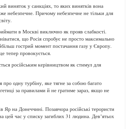
й виняток у санкціях, то яких винятків вона
уже небезпечне. Причому небезпечне не тільки для
світу.
иймати в Москві виключно як прояв слабкості.
умніватися, що Росія спробує не просто максимально
більш гострий момент постачання газу у Європу.
 це тепер провокується.
ться російським керівництвом як стимул для
про одну турбіну, яке тягне за собою багато
ргетиці за правилами й не гратиме зараз, якщо не
сів Яр на Донеччині. Позавчора російські терористи
 на цей час у списку загиблих 31 людина. Девʼятьох