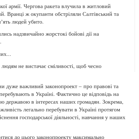
кої армії. Чергова ракета влучила в житловий
ий. Вранці ж окупанти обстріляли Салтівський та
пʼять людей убито.
лись надзвичайно жорстокі бойові дії на
.
их...
к людям не вистачає сміливості, щоб чесно
ни дуже важливий законопроект – про правові та
 перебувають в Україні. Фактично це відповідь на
ою державою в інтересах наших громадян. Зокрема,
ливість легально перебувати в Україні протягом
йснення господарської діяльності, навчання у наших
итися до цього законопроекту максимально