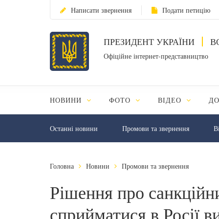
Написати звернення
Подати петицію
ПРЕЗИДЕНТ УКРАЇНИ
В
Офіційне інтернет-представництво
НОВИНИ
ФОТО
ВІДЕО
Д
Останні новини
Промови та звернення
В
Головна
Новини
Промови та звернення
Рішення про санкційн
сприйматися в Росії в