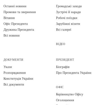
Останні новини
Громадські заходи
Промови та звернення
Зустрічі й наради
Вiтання
Робочі поїздки
Офіс Президента
Зарубіжні візити
Дружина Президента
Всі галереї
Всі новини
ВІДЕО
ДОКУМЕНТИ
ПРЕЗИДЕНТ
Укази
Біографія
Розпорядження
Про Президента України
Конституція України
Всі документи
ОФІС
Керівництво Офісу
Оголошення