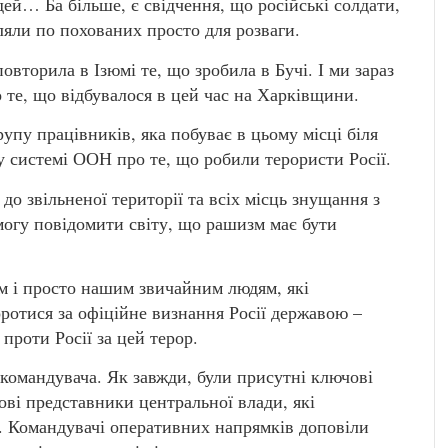
дей… Ба більше, є свідчення, що російські солдати,
іляли по похованих просто для розваги.
повторила в Ізюмі те, що зробила в Бучі. І ми зараз
 те, що відбувалося в цей час на Харківщини.
пу працівників, яка побуває в цьому місці біля
 у системі ООН про те, що робили терористи Росії.
о звільненої території та всіх місць знущання з
могу повідомити світу, що рашизм має бути
м і просто нашим звичайним людям, які
ротися за офіційне визнання Росії державою –
проти Росії за цей терор.
командувача. Як завжди, були присутні ключові
ові представники центральної влади, які
. Командувачі оперативних напрямків доповіли