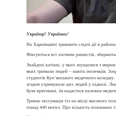
Українці! Українки!
На Харківщині тривають слідчі дії в районах,
Фіксуються всі злочини рашистів, збираютьс
Знайдені катівні, у яких знущалися з мирни
яких тримали людей – навіть іноземців. Зо
студентів Куп’янського медичного коледжу. 
згодом утримували цих людей у підвалі. Ли
були врятовані, їм надається належна медич
Триває ексгумація тіл на місці масового по
понад 440 могил. Про кількість похованих т