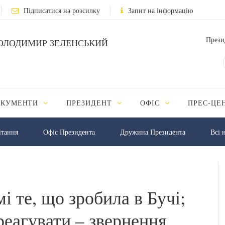
Підписатися на розсилку
Запит на інформацію
Прези
ОЛОДИМИР ЗЕЛЕНСЬКИЙ
ОКУМЕНТИ
ПРЕЗИДЕНТ
ОФІС
ПРЕС-ЦЕ
iтання
Офіс Президента
Дружина Президента
Всі 
і те, що зробила в Бучі;
дреагувати – звернення