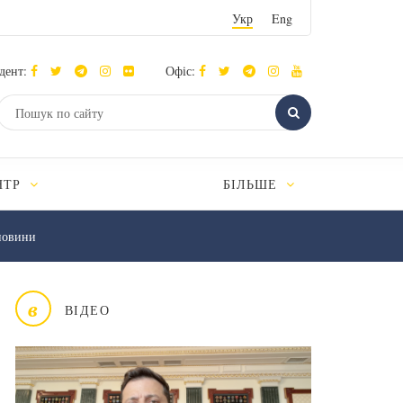
Укр
Eng
дент:
Офіс:
НТР
БІЛЬШЕ
новини
в
ВІДЕО