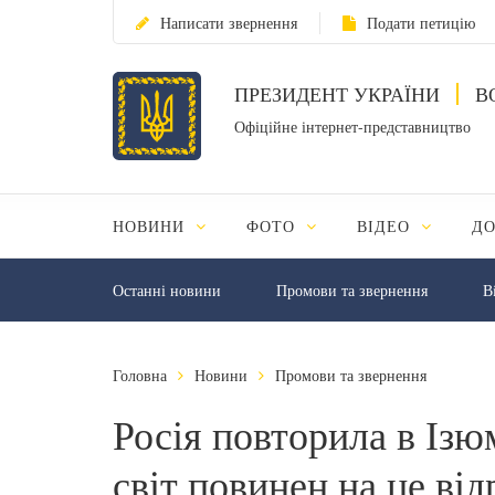
Написати звернення
Подати петицію
ПРЕЗИДЕНТ УКРАЇНИ
В
Офіційне інтернет-представництво
НОВИНИ
ФОТО
ВІДЕО
Д
Останні новини
Промови та звернення
В
Головна
Новини
Промови та звернення
Росія повторила в Ізюм
світ повинен на це ві