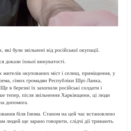
 які були звільнені від російської окупації.
я докази їхньої винуватості.
х жителів окупованих міст і селищ, приміщення, у
крема, сімох громадян Республіки Шрі-Ланка,
Ще в березні їх захопили російські солдати і
ше тепер, після звільнення Харківщини, ці люди
на допомога.
ховання біля Ізюма. Станом на цей час встановлено
ам людей ще зарано говорити, слідчі дії тривають.