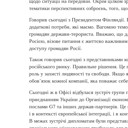
щодо ситуації на передовій. Окрім цілком з
тематики перспективних озброєнь, того, що
Говорив сьогодні з Президентом Фінляндії.
додаткові потреби, які маємо. Вагомою темо
громадян держави-терориста. Вважаю, що для
Росією, візове питання є життєво важливим
доступу громадян Росії.
Також говорив сьогодні з представниками ко
російського ринку. Правильне рішення. Це п
роль у захисті людяності та свободи. Якщо 
обов’язок кожної компанії, яка поважає себе
Сьогодні ж в Офісі відбулася зустріч групи
приєднанням України до Організації економі
послами G7 та інших держав-партнерів. Це
і в контексті європейської інтеграції, і в 
В межах зустрічі дипломатам були представл
спеціального міжнародного трибуналу для по