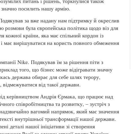
розумілих питань і рішень, торкнулися також
 значно посилить нашу армію.
 Подякував за вже надану нам підтримку й окреслив
ю розмови була європейська політика щодо віз для
 кожної країни, яка має спільний кордон із
 і має вирішуватися на користь повного обмеження
мпанії Nike. Подякував їм за рішення піти з
риклад того, що бізнес може відігравати значну
якась держава обирає для себе шлях терору,
, відмежуватися від такої держави.
 під керівництвом Андрія Єрмака, що працює над
чного співробітництва та розвитку, – зустріч з
 надзвичайно вагомий напрямок, який має значення
контексті внутрішньої трансформації нашої держави.
ені деталі нашої ініціативи зі створення
карання Росії за злочин агресії проти України.