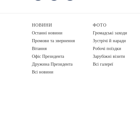
НОВИНИ
ФОТО
Останні новини
Громадські заходи
Промови та звернення
Зустрічі й наради
Вiтання
Робочі поїздки
Офіс Президента
Зарубіжні візити
Дружина Президента
Всі галереї
Всі новини