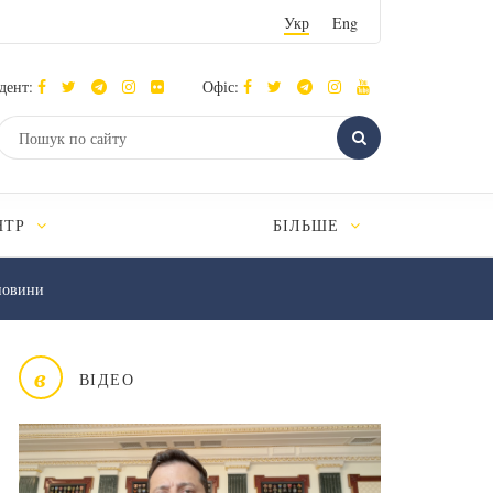
Укр
Eng
дент:
Офіс:
НТР
БІЛЬШЕ
новини
в
ВІДЕО