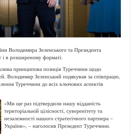
аїни Володимира Зеленського та Президента
т і в розширеному форматі.
ажлива принципова позиція Туреччини щодо
дей. Володимир Зеленський подякував за співпрацю,
влення Туреччини до всіх ключових аспектів
«Ми ще раз підтвердили нашу відданість
територіальній цілісності, суверенітету та
незалежності нашого стратегічного партнера –
України», – наголосив Президент Туреччини.