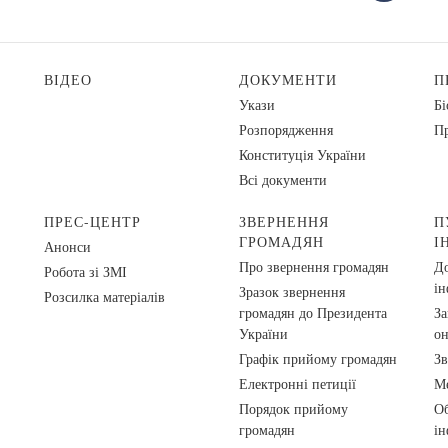
ВІДЕО
ДОКУМЕНТИ
П
Укази
Бі
Розпорядження
Пр
Конституція України
Всі документи
ПРЕС-ЦЕНТР
ЗВЕРНЕННЯ
П
ГРОМАДЯН
І
Анонси
Про звернення громадян
До
Робота зі ЗМІ
ін
Зразок звернення
Розсилка матеріалів
громадян до Президента
За
України
о
Графік прийому громадян
Зв
Електронні петиції
Ме
Порядок прийому
Об
громадян
ін