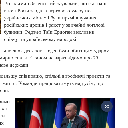
Володимир Зеленський зауважив, що сьогодні
вночі Росія завдала чергового удару по
українських містах і були прямі влучання
російських дронів і ракет у звичайні житлові
будинки. Реджеп Таїп Ердоган висловив
співчуття українському народові.
ільше двох десятків людей були вбиті цим ударом –
і мирно спали. Станом на зараз відомо про 25
лава держави.
одальшу співпрацю, спільні виробничі проєкти та
у життя. Команди працюватимуть над усім, що
осин.
авимо
влі
яти
их