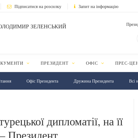
Підписатися на розсилку
Запит на інформацію
Прези
ОЛОДИМИР ЗЕЛЕНСЬКИЙ
ОКУМЕНТИ
ПРЕЗИДЕНТ
ОФІС
ПРЕС-ЦЕ
iтання
Офіс Президента
Дружина Президента
Всі 
урецької дипломатії, на її
 – Президент