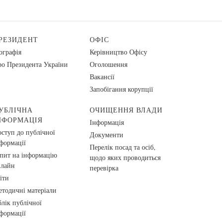
РЕЗИДЕНТ
ОФІС
ографія
Керівництво Офісу
о Президента України
Оголошення
Вакансії
Запобігання корупції
УБЛІЧНА
ОЧИЩЕННЯ ВЛАДИ
НФОРМАЦІЯ
Інформація
ступ до публічної
Документи
формації
Перелік посад та осіб,
пит на інформацію
щодо яких проводиться
нлайн
перевірка
іти
тодичні матеріали
лік публічної
формації