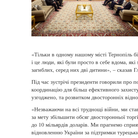
«Тільки в одному нашому місті Тернопіль б
і це люди, які були просто в себе вдома, як
загиблих, серед них дві дитини», – сказав Г
Під час зустрічі президенти говорили про п
координацію для більш ефективного захист
узгоджено, та розвитком двосторонніх відн
«Незважаючи на всі труднощі війни, ми ст
за мету збільшити обсяг двосторонньої торгі
до 10 мільярдів доларів. Ми прагнемо спри
відновленню України за підтримки турецьк