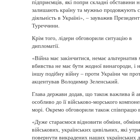
підприємців, які попри складні обставини н
залишають країну та мужньо продовжують 
діяльність в Україні», – зауважив Президент
Туреччини.
Крім того, лідери обговорили ситуацію в
дипломатії.
«Війна має закінчитися, немає альтернатив 
вбивства не має бути жодної винагороди, і 
іншу подібну війну – проти України чи проти
акцентував Володимир Зеленський.
Глава держави додав, що також важлива й ак
особливо до її військово-морського компон
морі. Окремо обговорили також співпрацю в 
«Дуже стараємося відновити обміни, обмін
військових, українських цивільних, які утр
повернути викрадених наших українських д