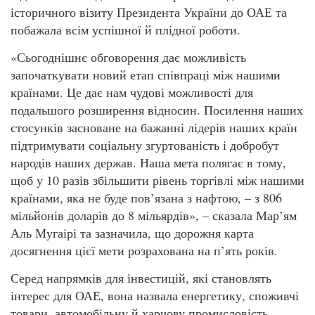
історичного візиту Президента України до ОАЕ та
побажала всім успішної й плідної роботи.
«Сьогоднішнє обговорення дає можливість
започаткувати новий етап співпраці між нашими
країнами. Це дає нам чудові можливості для
подальшого розширення відносин. Посилення наших
стосунків засноване на бажанні лідерів наших країн
підтримувати соціальну згуртованість і добробут
народів наших держав. Наша мета полягає в тому,
щоб у 10 разів збільшити рівень торгівлі між нашими
країнами, яка не буде пов’язана з нафтою, – з 806
мільйонів доларів до 8 мільярдів», – сказала Мар’ям
Аль Мугаірі та зазначила, що дорожня карта
досягнення цієї мети розрахована на п’ять років.
Серед напрямків для інвестицій, які становлять
інтерес для ОАЕ, вона назвала енергетику, споживчі
товари, автомобільну й харчову промисловість.