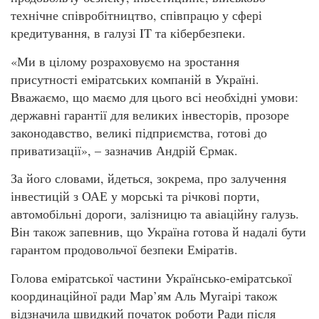
технічне співробітництво, співпрацю у сфері
кредитування, в галузі IT та кібербезпеки.
«Ми в цілому розраховуємо на зростання
присутності еміратських компаній в Україні.
Вважаємо, що маємо для цього всі необхідні умови:
державні гарантії для великих інвесторів, прозоре
законодавство, великі підприємства, готові до
приватизації», – зазначив Андрій Єрмак.
За його словами, йдеться, зокрема, про залучення
інвестицій з ОАЕ у морські та річкові порти,
автомобільні дороги, залізницю та авіаційну галузь.
Він також запевнив, що Україна готова й надалі бути
гарантом продовольчої безпеки Еміратів.
Голова еміратської частини Українсько-еміратської
координаційної ради Мар’ям Аль Мугаірі також
відзначила швидкий початок роботи Ради після