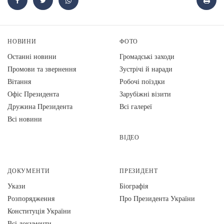
НОВИНИ
ФОТО
Останні новини
Громадські заходи
Промови та звернення
Зустрічі й наради
Вiтання
Робочі поїздки
Офіс Президента
Зарубіжні візити
Дружина Президента
Всі галереї
Всі новини
ВІДЕО
ДОКУМЕНТИ
ПРЕЗИДЕНТ
Укази
Біографія
Розпорядження
Про Президента України
Конституція України
Всі документи