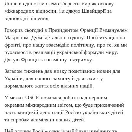
Лише в єдності можемо зберегти мир як основу
міжнародних відносин, і я дякую Швейцарії за
відповідні рішення.
Говорив сьогодні з Президентом Франції Еммануелем
Макроном. Дуже детально, годину. Про ситуацію на
фронті, про нашу взаємодію політичну, про те, як ми
рухаємося в реалізації української формули миру.
Дякую Франції за незмінну підтримку.
Загалом тиждень дав низку позитивних новин для
України, для нашого захисту й для захисту
нормального життя всіх вільних націй.
У межах ОБСЄ почалася робота над першим
окремим міжнародним звітом, що буде присвячений
насильницькій депортації Росією українських дітей
та спробам асиміляції наших дітей.
Цей злочин Росії – один із найбільш цинічних та