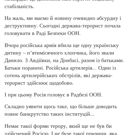
стабільність.
На жаль, ми маємо й новину очевидно абсурдну і
деструктивну. Сьогодні держава-терорист почала
головувати в Раді Безпеки ООН.
Вчора російська армія вбила ще одну українську
дитину – пʼятимісячного хлопчика, його звали
Данило. З Авдіївки, на Донбасі, разом із батьками.
Батьки поранені. Російська артилерія... Один із
сотень артилерійських обстрілів, які держава-
терорист здійснює щодобово.
І при цьому Росія головує в Радбезі ООН.
Складно уявити щось таке, що більше доводить
повне банкрутство таких інституцій...
Немає такої форми терору, який ще не був би
здійснений Росією. І не буде такої причини, яка