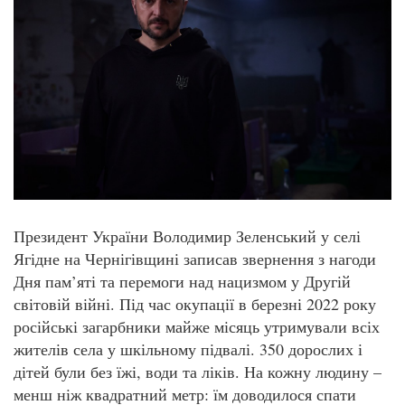
Президент України Володимир Зеленський у селі
Ягідне на Чернігівщині записав звернення з нагоди
Дня пам’яті та перемоги над нацизмом у Другій
світовій війні. Під час окупації в березні 2022 року
російські загарбники майже місяць утримували всіх
жителів села у шкільному підвалі. 350 дорослих і
дітей були без їжі, води та ліків. На кожну людину –
менш ніж квадратний метр: їм доводилося спати