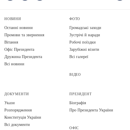
НОВИНИ
ФОТО
Останні новини
Громадські заходи
Промови та звернення
Зустрічі й наради
Вiтання
Робочі поїздки
Офіс Президента
Зарубіжні візити
Дружина Президента
Всі галереї
Всі новини
ВІДЕО
ДОКУМЕНТИ
ПРЕЗИДЕНТ
Укази
Біографія
Розпорядження
Про Президента України
Конституція України
Всі документи
ОФІС