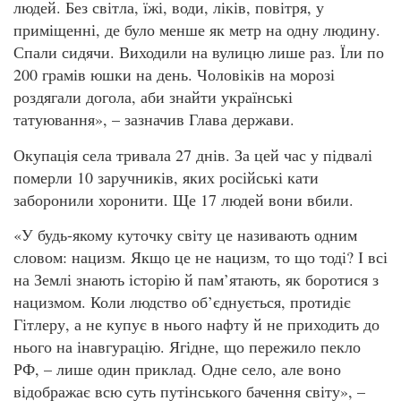
людей. Без світла, їжі, води, ліків, повітря, у
приміщенні, де було менше як метр на одну людину.
Спали сидячи. Виходили на вулицю лише раз. Їли по
200 грамів юшки на день. Чоловіків на морозі
роздягали догола, аби знайти українські
татуювання», – зазначив Глава держави.
Окупація села тривала 27 днів. За цей час у підвалі
померли 10 заручників, яких російські кати
заборонили хоронити. Ще 17 людей вони вбили.
«У будь-якому куточку світу це називають одним
словом: нацизм. Якщо це не нацизм, то що тоді? І всі
на Землі знають історію й пам’ятають, як боротися з
нацизмом. Коли людство об’єднується, протидіє
Гітлеру, а не купує в нього нафту й не приходить до
нього на інавгурацію. Ягідне, що пережило пекло
РФ, – лише один приклад. Одне село, але воно
відображає всю суть путінського бачення світу», –