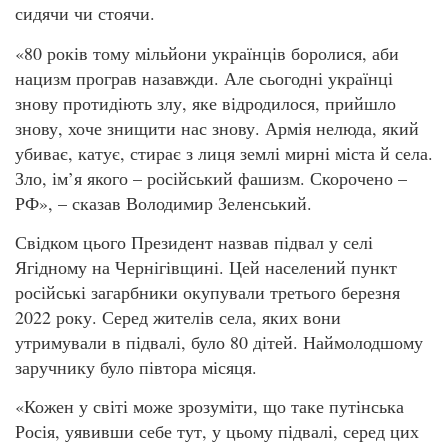
сидячи чи стоячи.
«80 років тому мільйони українців боролися, аби
нацизм програв назавжди. Але сьогодні українці
знову протидіють злу, яке відродилося, прийшло
знову, хоче знищити нас знову. Армія нелюда, який
убиває, катує, стирає з лиця землі мирні міста й села.
Зло, ім’я якого – російський фашизм. Скорочено –
РФ», – сказав Володимир Зеленський.
Свідком цього Президент назвав підвал у селі
Ягідному на Чернігівщині. Цей населений пункт
російські загарбники окупували третього березня
2022 року. Серед жителів села, яких вони
утримували в підвалі, було 80 дітей. Наймолодшому
заручнику було півтора місяця.
«Кожен у світі може зрозуміти, що таке путінська
Росія, уявивши себе тут, у цьому підвалі, серед цих