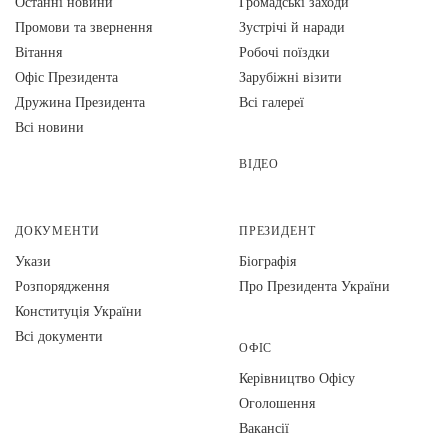
Останні новини
Громадські заходи
Промови та звернення
Зустрічі й наради
Вiтання
Робочі поїздки
Офіс Президента
Зарубіжні візити
Дружина Президента
Всі галереї
Всі новини
ВІДЕО
ДОКУМЕНТИ
ПРЕЗИДЕНТ
Укази
Біографія
Розпорядження
Про Президента України
Конституція України
Всі документи
ОФІС
Керівництво Офісу
Оголошення
Вакансії