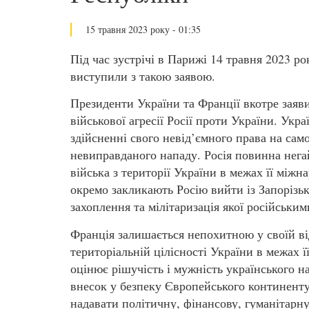
15 травня 2023 року - 01:35
Під час зустрічі в Парижі 14 травня 2023 р
виступили з такою заявою.
Президенти України та Франції вкотре заяв
військової агресії Росії проти України. Ук
здійсненні свого невід’ємного права на сам
невиправданого нападу. Росія повинна негай
війська з території України в межах її між
окремо закликають Росію вийти із Запорізьк
захоплення та мілітаризація якої російськи
Франція залишається непохитною у своїй від
територіальній цілісності України в межах 
оцінює рішучість і мужність українського н
внесок у безпеку Європейського континент
надавати політичну, фінансову, гуманітарну 