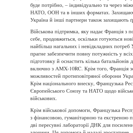
буде потрібно, – індивідуально та через м
НАТО, ООН та в інших форматах. Захищаюч
Україна й інші партнери також захищають 
Військова підтримка, яку надає Франція з п
себе, продовжиться, оскільки готуються нов
найбільш нагальних і невідкладних потреб У
прагне забезпечити повну потужність у вс
підготовку й оснастить кілька батальйонів 
включно з AMX-10RC. Крім того, Франція зо
можливостей протиповітряної оборони Україн
Крім національного внеску, Французька Респ
Європейського Союзу та НАТО щодо військо
військових.
Крім військової допомоги, Французька Респ
з фінансовою, гуманітарною та екстреною п
дві пересувні лабораторії ДНК для посилен
злочини. Ця допомога й надалі зростатиме.