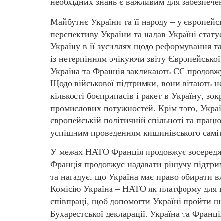
необхідних знань є важливим для забезпече
Майбутнє України та її народу – у європей
перспективу України та надав Україні стату
Україну в її зусиллях щодо реформування та
із нетерпінням очікуючи звіту Європейської
Україна та Франція закликають ЄС продовжу
Щодо військової підтримки, вони вітають н
кількості боєприпасів і ракет в Україну, з
промислових потужностей. Крім того, Украї
європейській політичній спільноті та прац
успішним проведенням кишинівського саміт
У межах НАТО Франція продовжує зосереджу
Франція продовжує надавати рішучу підтри
та нагадує, що Україна має право обирати в
Комісію Україна – НАТО як платформу для 
співпраці, щоб допомогти Україні пройти шл
Бухарестської декларації. Україна та Франц