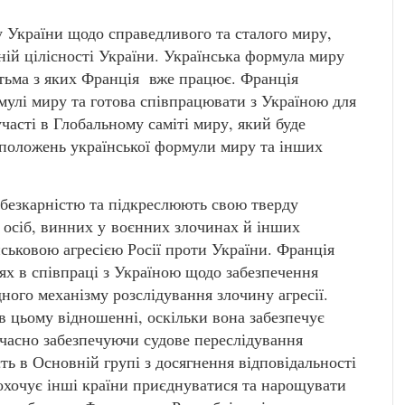
у України щодо справедливого та сталого миру,
ьній цілісності України. Українська формула миру
атьма з яких Франція вже працює. Франція
улі миру та готова співпрацювати з Україною для
часті в Глобальному саміті миру, який буде
положень української формули миру та інших
 безкарністю та підкреслюють свою тверду
і осіб, винних у воєнних злочинах й інших
йськовою агресією Росії проти України. Франція
ях в співпраці з Україною щодо забезпечення
ного механізму розслідування злочину агресії.
 цьому відношенні, оскільки вона забезпечує
часно забезпечуючи судове переслідування
ть в Основній групі з досягнення відповідальності
аохочує інші країни приєднуватися та нарощувати