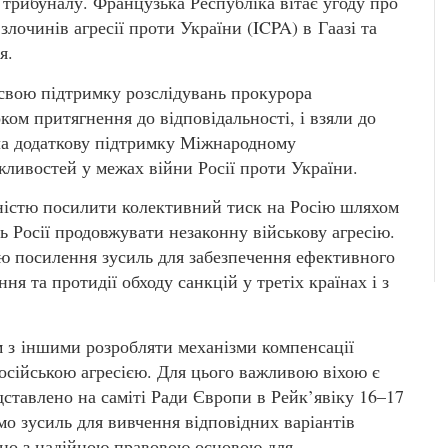
 трибуналу. Французька Республіка вітає угоду про
лочинів агресії проти України (ICPA) в Гаазі та
я.
 свою підтримку розслідувань прокурора
ком притягнення до відповідальності, і взяли до
ала додаткову підтримку Міжнародному
ливостей у межах війни Росії проти України.
дністю посилити колективний тиск на Росію шляхом
 Росії продовжувати незаконну військову агресію.
тю посилення зусиль для забезпечення ефективного
ня та протидії обходу санкцій у третіх країнах і з
 з іншими розробляти механізми компенсації
російською агресією. Для цього важливою віхою є
дставлено на саміті Ради Європи в Рейк’явіку 16–17
мо зусиль для вивчення відповідних варіантів
чно з надійною правовою основою для