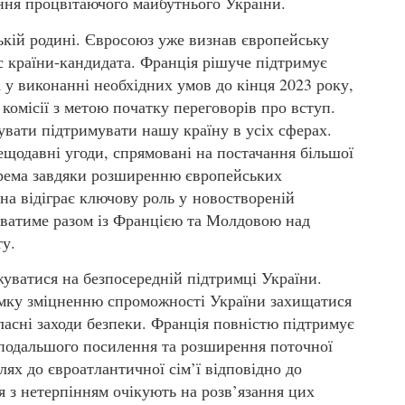
ння процвітаючого майбутнього України.
ській родині. Євросоюз уже визнав європейську
с країни-кандидата. Франція рішуче підтримує
 у виконанні необхідних умов до кінця 2023 року,
 комісії з метою початку переговорів про вступ.
вати підтримувати нашу країну в усіх сферах.
ещодавні угоди, спрямовані на постачання більшої
окрема завдяки розширенню європейських
на відіграє ключову роль у новоствореній
юватиме разом із Францією та Молдовою над
у.
ватися на безпосередній підтримці України.
мку зміцненню спроможності України захищатися
ласні заходи безпеки. Франція повністю підтримує
подальшого посилення та розширення поточної
ях до євроатлантичної сім’ї відповідно до
ія з нетерпінням очікують на розв’язання цих