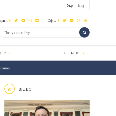
Укр
Eng
дент:
Офіс:
НТР
БІЛЬШЕ
новини
в
ВІДЕО