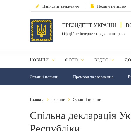
Написати звернення
Подати петицію
ПРЕЗИДЕНТ УКРАЇНИ
В
Офіційне інтернет-представництво
НОВИНИ
ФОТО
ВІДЕО
Д
Останні новини
Промови та звернення
В
Головна
Новини
Останні новини
Спільна декларація Ук
Республіки