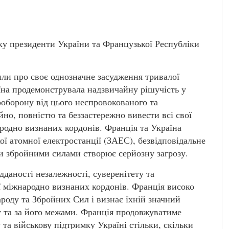
оку президенти України та Французької Республіки
или про своє однозначне засудження тривалої
раїна продемонструвала надзвичайну рішучість у
ооборону від цього неспровокованого та
но, повністю та беззастережно вивести всі свої
народно визнаних кордонів. Франція та Україна
ої атомної електростанції (ЗАЕС), безвідповідальне
ми збройними силами створює серйозну загрозу.
даності незалежності, суверенітету та
її міжнародно визнаних кордонів. Франція високо
ароду та Збройних Сил і визнає їхній значний
у та за його межами. Франція продовжуватиме
та військову підтримку Україні стільки, скільки