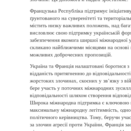
Французька Республіка підтримує ініціатив
ґрунтованого на суверенітеті та територіал
містить низку важливих положень, над баг
висловлює свою підтримку українській форм
забезпечення якомога ширшої міжнародної у
скликано найближчими місяцями на основі 
можливих доброчесних пропозицій.
Україна та Франція налаштовані боротися з
відданість притягненню до відповідальност
жорстоких злочинах, скоєних у зв’язку з ві
бере участь у поточних міжнародних зусилл
відповідальності шляхом створення відповід
Широка міжнародна підтримка є ключовою в
максимальну міжнародну легітимність, одно
політичного керівництва. Тому, беручи учас
за злочин агресії проти України, Франція з