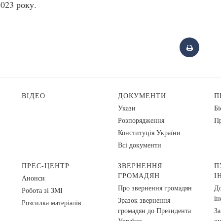
2023 року.
ВІДЕО
ДОКУМЕНТИ
П
Укази
Бі
Розпорядження
Пр
Конституція України
Всі документи
ПРЕС-ЦЕНТР
ЗВЕРНЕННЯ
П
ГРОМАДЯН
І
Анонси
Про звернення громадян
До
Робота зі ЗМІ
ін
Зразок звернення
Розсилка матеріалів
громадян до Президента
За
України
о