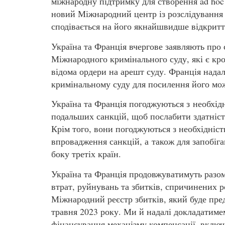
міжнародну підтримку для створення ad hoc
новий Міжнародний центр із розслідування з
сподівається на його якнайшвидше відкритт
Україна та Франція вчергове заявляють про
Міжнародного кримінального суду, які є кро
відома ордери на арешт суду. Франція над
кримінальному суду для посилення його мож
Україна та Франція погоджуються з необхі
подальших санкцій, щоб послабити здатність
Крім того, вони погоджуються з необхідніс
впровадження санкцій, а також для запобіган
боку третіх країн.
Україна та Франція продовжуватимуть разом
втрат, руйнувань та збитків, спричинених 
Міжнародний реєстр збитків, який буде пре
травня 2023 року. Ми й надалі докладатиме
фінансування механізму компенсації, вклю