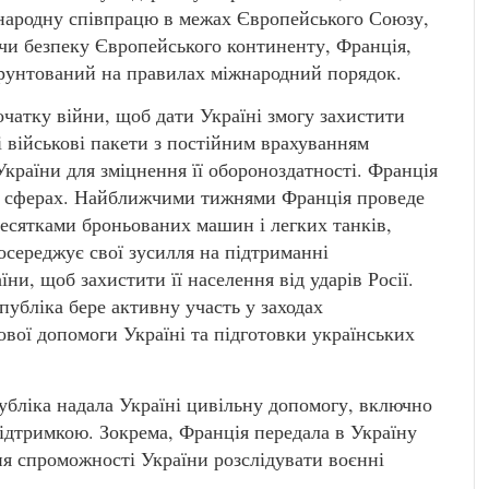
іжнародну співпрацю в межах Європейського Союзу,
и безпеку Європейського континенту, Франція,
ґрунтований на правилах міжнародний порядок.
очатку війни, щоб дати Україні змогу захистити
і військові пакети з постійним врахуванням
країни для зміцнення її обороноздатності. Франція
іх сферах. Найближчими тижнями Франція проведе
десятками броньованих машин і легких танків,
середжує свої зусилля на підтриманні
и, щоб захистити її населення від ударів Росії.
убліка бере активну участь у заходах
вої допомоги Україні та підготовки українських
убліка надала Україні цивільну допомогу, включно
ідтримкою. Зокрема, Франція передала в Україну
ня спроможності України розслідувати воєнні