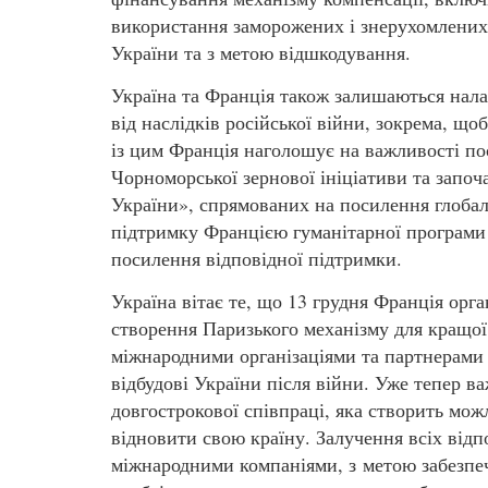
використання заморожених і знерухомлених 
України та з метою відшкодування.
Україна та Франція також залишаються нал
від наслідків російської війни, зокрема, щ
із цим Франція наголошує на важливості п
Чорноморської зернової ініціативи та започ
України», спрямованих на посилення глобал
підтримку Францією гуманітарної програми 
посилення відповідної підтримки.
Україна вітає те, що 13 грудня Франція орг
створення Паризького механізму для кращої
міжнародними організаціями та партнерами з
відбудові України після війни. Уже тепер в
довгострокової співпраці, яка створить мож
відновити свою країну. Залучення всіх від
міжнародними компаніями, з метою забезпеч