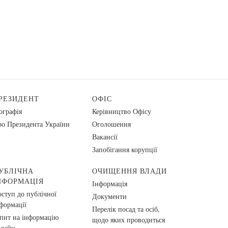
РЕЗИДЕНТ
ОФІС
ографія
Керівництво Офісу
о Президента України
Оголошення
Вакансії
Запобігання корупції
УБЛІЧНА
ОЧИЩЕННЯ ВЛАДИ
НФОРМАЦІЯ
Інформація
ступ до публічної
Документи
формації
Перелік посад та осіб,
пит на інформацію
щодо яких проводиться
нлайн