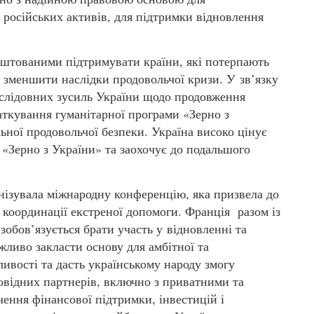
російських активів, для підтримки відновлення
аштованими підтримувати країни, які потерпають
об зменшити наслідки продовольчої кризи. У зв’язку
ослідовних зусиль України щодо продовження
аткування гуманітарної програми «Зерно з
ьної продовольчої безпеки. Україна високо цінує
«Зерно з України» та заохочує до подальшого
анізувала міжнародну конференцію, яка призвела до
 координації екстреної допомоги. Франція разом із
обов’язується брати участь у відновленні та
ажливо закласти основу для амбітної та
ливості та дасть українському народу змогу
повідних партнерів, включно з приватними та
ення фінансової підтримки, інвестицій і