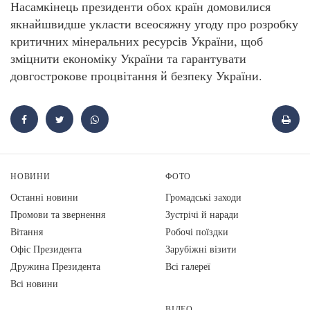
Насамкінець президенти обох країн домовилися
якнайшвидше укласти всеосяжну угоду про розробку
критичних мінеральних ресурсів України, щоб
зміцнити економіку України та гарантувати
довгострокове процвітання й безпеку України.
НОВИНИ
ФОТО
Останні новини
Громадські заходи
Промови та звернення
Зустрічі й наради
Вiтання
Робочі поїздки
Офіс Президента
Зарубіжні візити
Дружина Президента
Всі галереї
Всі новини
ВІДЕО