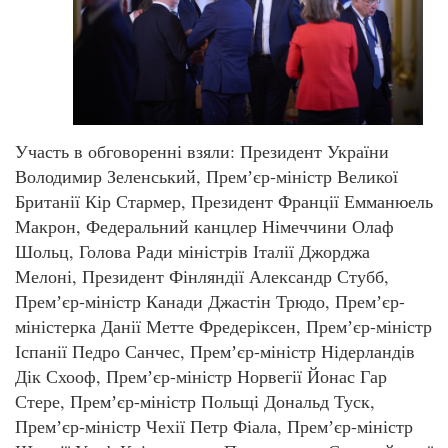
Участь в обговоренні взяли: Президент України
Володимир Зеленський, Премʼєр-міністр Великої
Британії Кір Стармер, Президент Франції Емманюель
Макрон, Федеральний канцлер Німеччини Олаф
Шольц, Голова Ради міністрів Італії Джорджа
Мелоні, Президент Фінляндії Александр Стубб,
Премʼєр-міністр Канади Джастін Трюдо, Премʼєр-
міністерка Данії Метте Фредеріксен, Премʼєр-міністр
Іспанії Педро Санчес, Премʼєр-міністр Нідерландів
Дік Схооф, Премʼєр-міністр Норвегії Йонас Гар
Стере, Премʼєр-міністр Польщі Дональд Туск,
Премʼєр-міністр Чехії Петр Фіала, Премʼєр-міністр