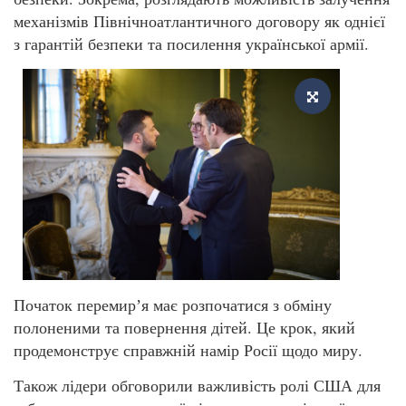
механізмів Північноатлантичного договору як однієї
з гарантій безпеки та посилення української армії.
Початок перемирʼя має розпочатися з обміну
полоненими та повернення дітей. Це крок, який
продемонструє справжній намір Росії щодо миру.
Також лідери обговорили важливість ролі США для