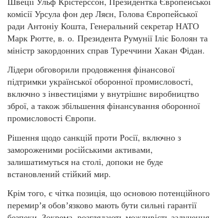
Швеції Ульф Крістерссон, Президентка Європейської
комісії Урсула фон дер Ляєн, Голова Європейської
ради Антоніу Кошта, Генеральний секретар НАТО
Марк Рютте, в. о. Президента Румунії Іліє Болоян та
міністр закордонних справ Туреччини Хакан Фідан.
Лідери обговорили продовження фінансової
підтримки української оборонної промисловості,
включно з інвестиціями у внутрішнє виробництво
зброї, а також збільшення фінансування оборонної
промисловості Європи.
Рішення щодо санкцій проти Росії, включно з
замороженими російськими активами,
залишатимуться на столі, допоки не буде
встановлений стійкий мир.
Крім того, є чітка позиція, що основою потенційного
перемирʼя обовʼязково мають бути сильні гарантії
безпеки. Зокрема, розглядають можливість залучення