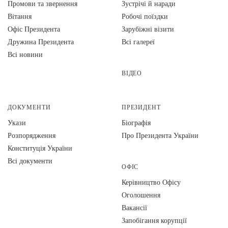
Промови та звернення
Зустрічі й наради
Вiтання
Робочі поїздки
Офіс Президента
Зарубіжні візити
Дружина Президента
Всі галереї
Всі новини
ВІДЕО
ДОКУМЕНТИ
ПРЕЗИДЕНТ
Укази
Біографія
Розпорядження
Про Президента України
Конституція України
Всі документи
ОФІС
Керівництво Офісу
Оголошення
Вакансії
Запобігання корупції