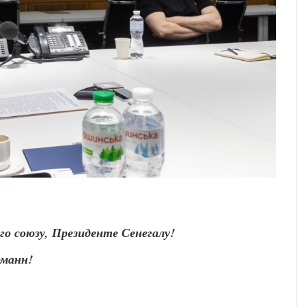
о союзу, Президенте Сенегалу!
рманн!