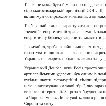
Також не може бути й мови про продовження
сільськогосподарській організації ООН. Що 
як мінімум чотирьохсот мільйонів, а як ма
Треба якнайшвидше гарантувати довгостроко
«зеленій» енергетичній трансформації, зав
енергетичну безпеку Європи та замістити р
І, звичайно, треба якнайшвидше взятися до
гарантувати, що жодна з екологічних загроз,
України, не вдарить по наших людях та сусі
Український Донбас, який Росія просто зн
артилерійськими ударами, був одним із помі
вугільні шахти, металургійні, хімічні підпри
паче із застосуванням такої зброї, яку зараз
величезної території. Загроза забруднення п
та Чорного морів. Лише уявіть, якого рівня 
Європи та світу.