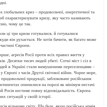
дні.
ох глобальних криз – продовольчої, енергетичної та
щоб охарактеризувати кризу, яку часто називають
сню, чому це так.
 коли ці три кризи готувалися, й готувалися
 куди він рухається. Не хотів бачити, як багато може
 частині Європи.
рше, агресія Росії проти всіх правил життя у
ів. Десятки тисяч людей убиті. Сотні міст і сіл в
людей в Україні стали вимушеними переселенцями –
у Європі з часів Другої світової війни. Чорне море,
 продовольчої продукції, заблоковане російським
онтинентах опинилися на порозі як мінімум нестачі
ий Росія нестиме повну відповідальність. Європа
х ситуацій у своїй історії.
Росія вільному світу. Що буде, якщо російська армія