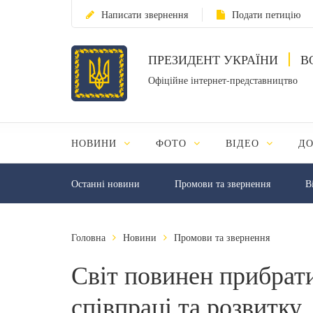
Написати звернення
Подати петицію
ПРЕЗИДЕНТ УКРАЇНИ
В
Офіційне інтернет-представництво
НОВИНИ
ФОТО
ВІДЕО
Д
Останні новини
Промови та звернення
В
Головна
Новини
Промови та звернення
Світ повинен прибрати
співпраці та розвитку,