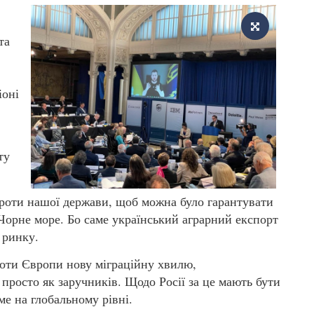
та
іоні
ту
проти нашої держави, щоб можна було гарантувати
 Чорне море. Бо саме український аграрний експорт
 ринку.
проти Європи нову міграційну хвилю,
просто як заручників. Щодо Росії за це мають бути
аме на глобальному рівні.