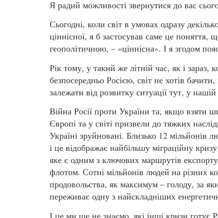
Я радий можливості звернутися до вас сього
Сьогодні, коли світ в умовах одразу декільк
ціннісної, я б застосував саме це поняття, 
геополітичною, – «ціннісна». І я згодом поя
Рік тому, у такий же літній час, як і зараз,
безпосередньо Росією, світ не хотів бачити,
залежати від розвитку ситуації тут, у нашій
Війна Росії проти України та, якщо взяти ши
Європі та у світі призвели до тяжких наслідк
Україні зруйновані. Близько 12 мільйонів 
і це відображає найбільшу міграційну кризу 
яке є одним з ключових маршрутів експорту
флотом. Сотні мільйонів людей на різних к
продовольства, як максимум – голоду, за як
переживає одну з найскладніших енергетични
І це ми ще не знаємо, які інші кризи готує 