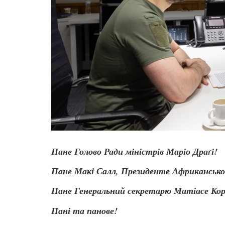
Пане Голово Ради міністрів Маріо Драґі!
Пане Макі Салл, Президенте Африканськог
Пане Генеральний секретарю Матіасе Ко
Пані та панове!