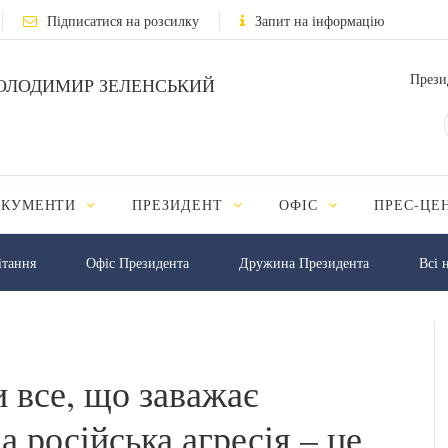
Підписатися на розсилку
Запит на інформацію
Прези
ОЛОДИМИР ЗЕЛЕНСЬКИЙ
ОКУМЕНТИ
ПРЕЗИДЕНТ
ОФІС
ПРЕС-ЦЕ
iтання
Офіс Президента
Дружина Президента
Всі 
 все, що заважає
 а російська агресія – це