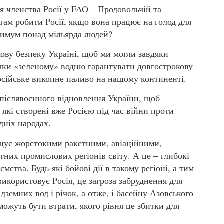
 членства Росії у FAO – Продовольчій та
там робити Росії, якщо вона працює на голод для
ксимум понад мільярда людей?
ву безпеку Україні, щоб ми могли завдяки
дяки «зеленому» водню гарантувати довгострокову
осійське викопне паливо на нашому континенті.
 післявоєнного відновлення України, щоб
 які створені вже Росією під час війни проти
дніх народах.
ищує жорстокими ракетними, авіаційними,
тних промислових регіонів світу. А це – глибокі
ємства. Будь-які бойові дії в такому регіоні, а тим
 використовує Росія, це загроза забруднення для
ідземних вод і річок, а отже, і басейну Азовського
можуть бути втрати, якого рівня це збитки для