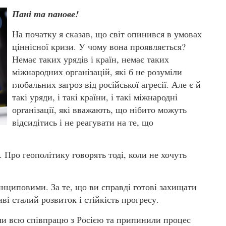
Пані та панове!
На початку я сказав, що світ опинився в умовах
ціннісної кризи. У чому вона проявляється?
Немає таких урядів і країн, немає таких
міжнародних організацій, які б не розуміли
глобальних загроз від російської агресії. Але є й
такі уряди, і такі країни, і такі міжнародні
організації, які вважають, що нібито можуть
відсидітись і не реагувати на те, що
. Про геополітику говорять тоді, коли не хочуть
.
инциповими. За те, що ви справді готові захищати
ві сталий розвиток і стійкість прогресу.
ли всю співпрацю з Росією та припинили процес