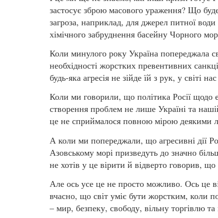
застосує зброю масового ураження? Що буде
загроза, наприклад, для джерел питної води
хімічного забруднення басейну Чорного мор
Коли минулого року Україна попереджала св
необхідності жорстких превентивних санкці
будь-яка агресія не зійде їй з рук, у світі на
Коли ми говорили, що політика Росії щодо 
створення проблем не лише Україні та нашій
це не сприймалося повною мірою деякими л
А коли ми попереджали, що агресивні дії Ро
Азовському морі призведуть до значно більш
не хотів у це вірити й відверто говорив, щ
Але ось усе це не просто можливо. Ось це ві
вчасно, що світ уміє бути жорстким, коли по
– мир, безпеку, свободу, вільну торгівлю та