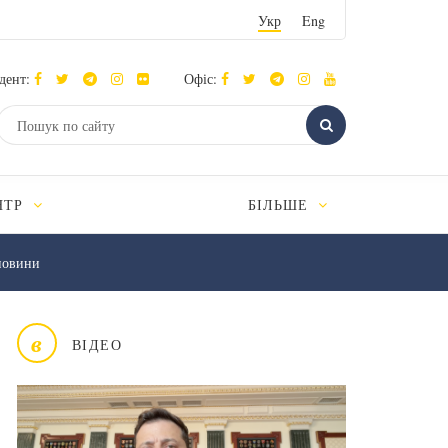
Укр
Eng
дент:
Офіс:
НТР
БІЛЬШЕ
новини
в
ВІДЕО