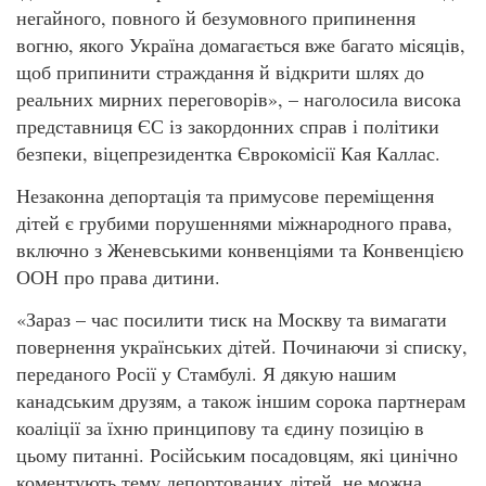
негайного, повного й безумовного припинення
вогню, якого Україна домагається вже багато місяців,
щоб припинити страждання й відкрити шлях до
реальних мирних переговорів», – наголосила висока
представниця ЄС із закордонних справ і політики
безпеки, віцепрезидентка Єврокомісії Кая Каллас.
Незаконна депортація та примусове переміщення
дітей є грубими порушеннями міжнародного права,
включно з Женевськими конвенціями та Конвенцією
ООН про права дитини.
«Зараз – час посилити тиск на Москву та вимагати
повернення українських дітей. Починаючи зі списку,
переданого Росії у Стамбулі. Я дякую нашим
канадським друзям, а також іншим сорока партнерам
коаліції за їхню принципову та єдину позицію в
цьому питанні. Російським посадовцям, які цинічно
коментують тему депортованих дітей, не можна