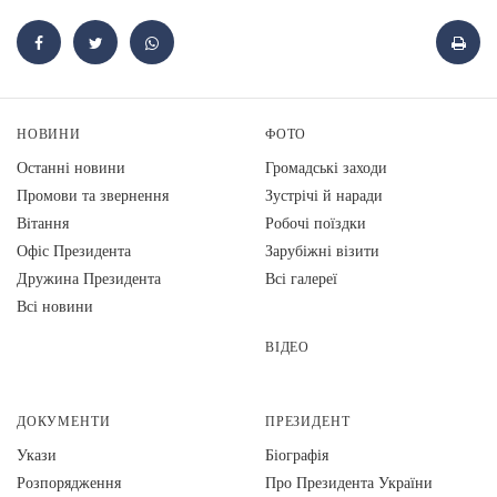
НОВИНИ
ФОТО
Останні новини
Громадські заходи
Промови та звернення
Зустрічі й наради
Вiтання
Робочі поїздки
Офіс Президента
Зарубіжні візити
Дружина Президента
Всі галереї
Всі новини
ВІДЕО
ДОКУМЕНТИ
ПРЕЗИДЕНТ
Укази
Біографія
Розпорядження
Про Президента України