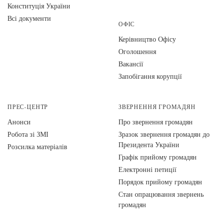
Конституція України
Всі документи
ОФІС
Керівництво Офісу
Оголошення
Вакансії
Запобігання корупції
ПРЕС-ЦЕНТР
ЗВЕРНЕННЯ ГРОМАДЯН
Анонси
Про звернення громадян
Робота зі ЗМІ
Зразок звернення громадян до
Президента України
Розсилка матеріалів
Графік прийому громадян
Електронні петиції
Порядок прийому громадян
Стан опрацювання звернень
громадян