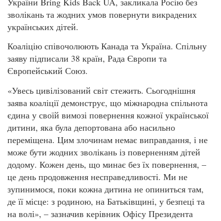
України Bring Kids Back UA, закликала Росію без
зволікань та жодних умов повернути викрадених
українських дітей.
Коаліцію співочолюють Канада та Україна. Спільну
заяву підписали 38 країн, Рада Європи та
Європейський Союз.
«Увесь цивілізований світ стежить. Сьогоднішня
заява коаліції демонструє, що міжнародна спільнота
єдина у своїй вимозі повернення кожної української
дитини, яка була депортована або насильно
переміщена. Цим злочинам немає виправдання, і не
може бути жодних зволікань із поверненням дітей
додому. Кожен день, що минає без їх повернення, –
це день продовження несправедливості. Ми не
зупинимося, поки кожна дитина не опиниться там,
де її місце: з родиною, на Батьківщині, у безпеці та
на волі», – зазначив керівник Офісу Президента