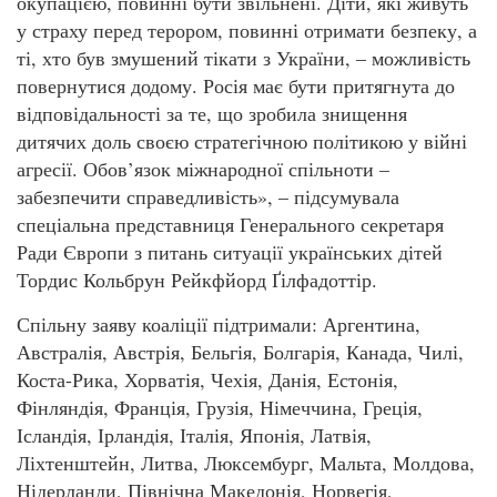
окупацією, повинні бути звільнені. Діти, які живуть
у страху перед терором, повинні отримати безпеку, а
ті, хто був змушений тікати з України, – можливість
повернутися додому. Росія має бути притягнута до
відповідальності за те, що зробила знищення
дитячих доль своєю стратегічною політикою у війні
агресії. Обов’язок міжнародної спільноти –
забезпечити справедливість», – підсумувала
спеціальна представниця Генерального секретаря
Ради Європи з питань ситуації українських дітей
Тордис Кольбрун Рейкфйорд Ґілфадоттір.
Спільну заяву коаліції підтримали: Аргентина,
Австралія, Австрія, Бельгія, Болгарія, Канада, Чилі,
Коста-Рика, Хорватія, Чехія, Данія, Естонія,
Фінляндія, Франція, Грузія, Німеччина, Греція,
Ісландія, Ірландія, Італія, Японія, Латвія,
Ліхтенштейн, Литва, Люксембург, Мальта, Молдова,
Нідерланди, Північна Македонія, Норвегія,