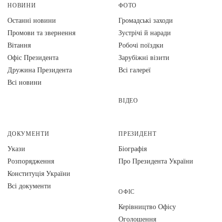
НОВИНИ
ФОТО
Останні новини
Громадські заходи
Промови та звернення
Зустрічі й наради
Вiтання
Робочі поїздки
Офіс Президента
Зарубіжні візити
Дружина Президента
Всі галереї
Всі новини
ВІДЕО
ДОКУМЕНТИ
ПРЕЗИДЕНТ
Укази
Біографія
Розпорядження
Про Президента України
Конституція України
Всі документи
ОФІС
Керівництво Офісу
Оголошення