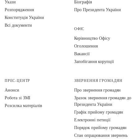
Укази
Біографія
Розпорядження
Про Президента України
Конституція України
Всі документи
ОФІС
Керівництво Офісу
Оголошення
Вакансії
Запобігання корупції
ПРЕС-ЦЕНТР
ЗВЕРНЕННЯ ГРОМАДЯН
Анонси
Про звернення громадян
Робота зі ЗМІ
Зразок звернення громадян до
Президента України
Розсилка матеріалів
Графік прийому громадян
Електронні петиції
Порядок прийому громадян
Стан опрацювання звернень