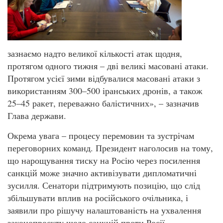
зазнаємо надто великої кількості атак щодня,
протягом одного тижня – дві великі масовані атаки.
Протягом усієї зими відбувалися масовані атаки з
використанням 300–500 іранських дронів, а також
25–45 ракет, переважно балістичних», – зазначив
Глава держави.
Окрема увага – процесу перемовин та зустрічам
переговорних команд. Президент наголосив на тому,
що нарощування тиску на Росію через посилення
санкцій може значно активізувати дипломатичні
зусилля. Сенатори підтримують позицію, що слід
збільшувати вплив на російського очільника, і
заявили про рішучу налаштованість на ухвалення
законопроєкту щодо санкцій проти Росії