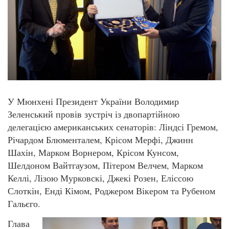
У Мюнхені Президент України Володимир
Зеленський провів зустріч із двопартійною
делегацією американських сенаторів: Ліндсі Гремом,
Річардом Блюменталем, Крісом Мерфі, Джинн
Шахін, Марком Ворнером, Крісом Кунсом,
Шелдоном Вайтгаузом, Пітером Велчем, Марком
Келлі, Лізою Мурковскі, Джекі Розен, Еліссою
Слоткін, Енді Кімом, Роджером Вікером та Рубеном
Гальєго.
Глава