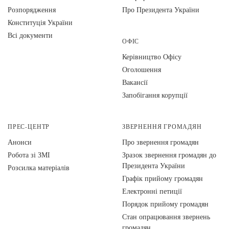
Розпорядження
Про Президента України
Конституція України
Всі документи
ОФІС
Керівництво Офісу
Оголошення
Вакансії
Запобігання корупції
ПРЕС-ЦЕНТР
ЗВЕРНЕННЯ ГРОМАДЯН
Анонси
Про звернення громадян
Робота зі ЗМІ
Зразок звернення громадян до
Президента України
Розсилка матеріалів
Графік прийому громадян
Електронні петиції
Порядок прийому громадян
Стан опрацювання звернень
громадян