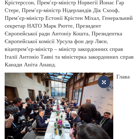
Крістерссон, Прем’єр-міністр Норвегії Йонас Гар
Стере, Прем’єр-міністр Нідерландів Дік Схооф,
Прем’єр-міністр Естонії Крістен Міхал, Генеральний
секретар НАТО Марк Рютте, Президент
Європейської ради Антоніу Кошта, Президентка
Європейської комісії Урсула фон дер Ляєн,
віцепремʼєр-міністр – міністр закордонних справ
Італії Антоніо Таяні та міністерка закордонних справ
Канади Аніта Ананд.
Глава