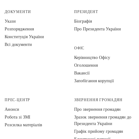
ДОКУМЕНТИ
ПРЕЗИДЕНТ
Укази
Біографія
Розпорядження
Про Президента України
Конституція України
Всі документи
ОФІС
Керівництво Офісу
Оголошення
Вакансії
Запобігання корупції
ПРЕС-ЦЕНТР
ЗВЕРНЕННЯ ГРОМАДЯН
Анонси
Про звернення громадян
Робота зі ЗМІ
Зразок звернення громадян до
Президента України
Розсилка матеріалів
Графік прийому громадян
Електронні петиції