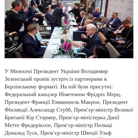
У Мюнхені Президент України Володимир
Зеленський провів зустріч із партнерами в
Берлінському форматі. На ній були присутні:
Федеральний канцлер Німеччини Фрідріх Мерц,
Президент Франції Емманюель Макрон, Президент
Фінляндії Александр Стубб, Прем’єр-міністр Великої
Британії Кір Стармер, Прем’єр-міністерка Данії
Метте Фредеріксен, Прем’єр-міністр Польщі
Дональд Туск, Прем’єр-міністр Швеції Ульф