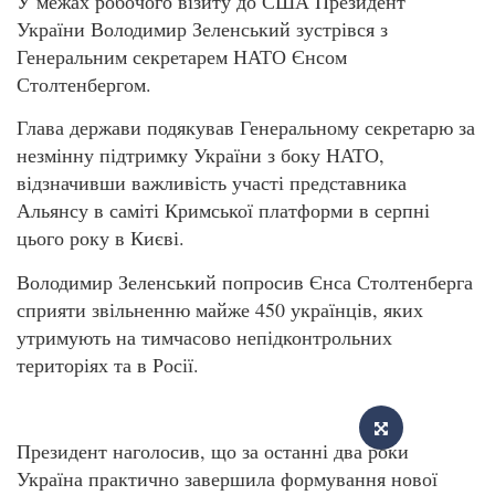
У межах робочого візиту до США Президент
України Володимир Зеленський зустрівся з
Генеральним секретарем НАТО Єнсом
Столтенбергом.
Глава держави подякував Генеральному секретарю за
незмінну підтримку України з боку НАТО,
відзначивши важливість участі представника
Альянсу в саміті Кримської платформи в серпні
цього року в Києві.
Володимир Зеленський попросив Єнса Столтенберга
сприяти звільненню майже 450 українців, яких
утримують на тимчасово непідконтрольних
територіях та в Росії.
Президент наголосив, що за останні два роки
Україна практично завершила формування нової