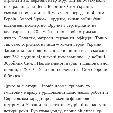
цю традицію на День Збройних Сил України,
сьогодні продовжили. Я мав честь передати рідним
Героїв «Золоті Зірки» – ордени, якими воїни були
відзначені посмертно. Вручив і сертифікати на
квартири – ще 20 сімей наших Героїв отримали
житло. Солдати, матроси, сержанти, офіцери. Точно
так само отримають і інші – кожен Герой України.
Загалом за час повномасштабної війни й до сьогодні
вже 362 людини відзначені цим званням. Це воїни і
Збройних Сил, і Національної гвардії, і Національної
поліції, і ГУР, СБУ та інших елементів Сил оборони
й безпеки.
Друге за сьогодні. Провів доволі тривалу та
змістовну нараду з урядовцями щодо нашої роботи із
Євросоюзом заради продовження фінансової
підтримки України на достатньому рівні на наступні
чотири роки. Був глава уряду, перша віцепремʼєр-