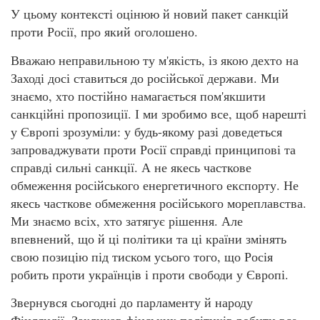
У цьому контексті оцінюю й новий пакет санкцій
проти Росії, про який оголошено.
Вважаю неправильною ту м'якість, із якою дехто на
Заході досі ставиться до російської держави. Ми
знаємо, хто постійно намагається пом'якшити
санкційні пропозиції. І ми зробимо все, щоб нарешті
у Європі зрозуміли: у будь-якому разі доведеться
запроваджувати проти Росії справді принципові та
справді сильні санкції. А не якесь часткове
обмеження російського енергетичного експорту. Не
якесь часткове обмеження російського мореплавства.
Ми знаємо всіх, хто затягує рішення. Але
впевнений, що й ці політики та ці країни змінять
свою позицію під тиском усього того, що Росія
робить проти українців і проти свободи у Європі.
Звернувся сьогодні до парламенту й народу
Фінляндії. Закликав фінських політиків робити все