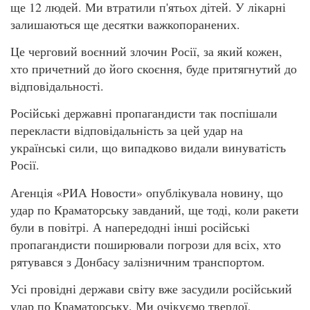
ще 12 людей. Ми втратили п'ятьох дітей. У лікарні
залишаються ще десятки важкопоранених.
Це черговий воєнний злочин Росії, за який кожен,
хто причетний до його скоєння, буде притягнутий до
відповідальності.
Російські державні пропагандисти так поспішали
перекласти відповідальність за цей удар на
українські сили, що випадково видали винуватість
Росії.
Агенція «РИА Новости» опублікувала новину, що
удар по Краматорську завданий, ще тоді, коли ракети
були в повітрі. А напередодні інші російські
пропагандисти поширювали погрози для всіх, хто
рятувався з Донбасу залізничним транспортом.
Усі провідні держави світу вже засудили російський
удар по Краматорську. Ми очікуємо твердої,