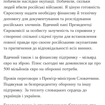
побачили наслідки окупації. Побачили, скільки
людей вбили російські військові. Я ціную готовність
Євросоюзу надати необхідну фінансову й технічну
допомогу для документування та розслідування
російських злочинів. Вдячний пані Президентці
Єврокомісії за особисту залученість та сприяння у
створенні спільної слідчої групи для встановлення
повної правди про скоєне російськими окупантами
та притягнення до відповідальності всіх винних.
Вдячний також і за фінансову підтримку – мільярд
євро на зброю. Плюс сьогодні ми домовилися ще про
500 мільйонів євро на оборонні потреби.
Провів переговори з Прем'єр-міністром Словаччини.
Подякував за безпрецедентну оборонну та іншу
підтримку. За теплоту словацьких сердець до
українців і українок.
Говорили також із представниками Євросоюзу про