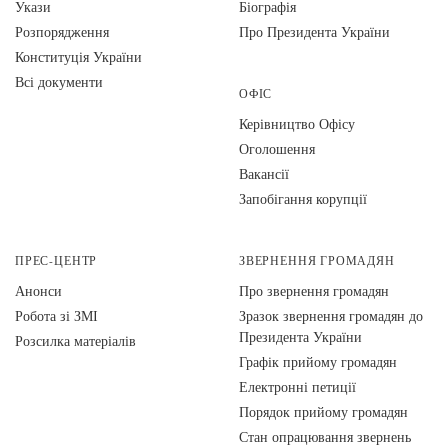
Укази
Біографія
Розпорядження
Про Президента України
Конституція України
Всі документи
ОФІС
Керівництво Офісу
Оголошення
Вакансії
Запобігання корупції
ПРЕС-ЦЕНТР
ЗВЕРНЕННЯ ГРОМАДЯН
Анонси
Про звернення громадян
Робота зі ЗМІ
Зразок звернення громадян до
Президента України
Розсилка матеріалів
Графік прийому громадян
Електронні петиції
Порядок прийому громадян
Стан опрацювання звернень