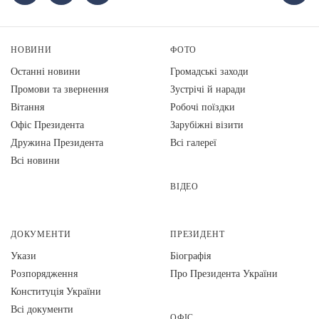
НОВИНИ
ФОТО
Останні новини
Громадські заходи
Промови та звернення
Зустрічі й наради
Вiтання
Робочі поїздки
Офіс Президента
Зарубіжні візити
Дружина Президента
Всі галереї
Всі новини
ВІДЕО
ДОКУМЕНТИ
ПРЕЗИДЕНТ
Укази
Біографія
Розпорядження
Про Президента України
Конституція України
Всі документи
ОФІС