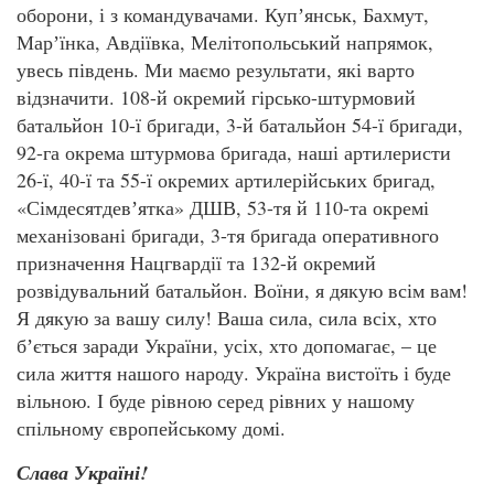
оборони, і з командувачами. Купʼянськ, Бахмут,
Марʼїнка, Авдіївка, Мелітопольський напрямок,
увесь південь. Ми маємо результати, які варто
відзначити. 108-й окремий гірсько-штурмовий
батальйон 10-ї бригади, 3-й батальйон 54-ї бригади,
92-га окрема штурмова бригада, наші артилеристи
26-ї, 40-ї та 55-ї окремих артилерійських бригад,
«Сімдесятдевʼятка» ДШВ, 53-тя й 110-та окремі
механізовані бригади, 3-тя бригада оперативного
призначення Нацгвардії та 132-й окремий
розвідувальний батальйон. Воїни, я дякую всім вам!
Я дякую за вашу силу! Ваша сила, сила всіх, хто
бʼється заради України, усіх, хто допомагає, – це
сила життя нашого народу. Україна вистоїть і буде
вільною. І буде рівною серед рівних у нашому
спільному європейському домі.
Слава Україні!