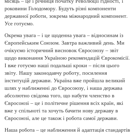
місяць – це і річниця початку Революції гідності, і
роковини Голодомору. Будуть різні компоненти
державної роботи, зокрема міжнародний компонент.
Усе готуємо.
Окрема увага – і це щоденна увага – відносинам із
Європейським Союзом. Завтра важливий день. Ми
очікуємо історичний висновок Євросоюзу – звіт
щодо виконання Україною рекомендацій Єврокомісії.
І вже готуємо наші подальші кроки – після цього
звіту. Нашу законодавчу роботу, посилення
інституцій держави. Україна вже пройшла великий
шлях у наближенні до Євросоюзу, і наша держава
абсолютно свідома того, що набути членство в
Євросоюзі – це і політичне рішення всіх країн, які
вже у спільноті та хочуть бачити нову державу в
Євросоюзі, але це також і робота самої держави.
Наша робота – це наближення й адаптація стандартів