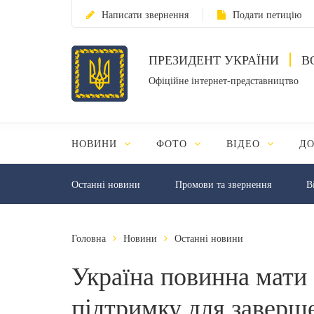
Написати звернення
Подати петицію
ПРЕЗИДЕНТ УКРАЇНИ
В
Офіційне інтернет-представництво
НОВИНИ
ФОТО
ВІДЕО
Д
Останні новини
Промови та звернення
В
Головна
Новини
Останні новини
Україна повинна мати
підтримку для заверш