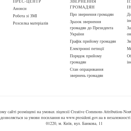
ПРЕС-ЦЕНТР
ЗВЕРНЕННЯ
П
ГРОМАДЯН
І
Анонси
Про звернення громадян
До
Робота зі ЗМІ
ін
Зразок звернення
Розсилка матеріалів
громадян до Президента
За
України
о
Графік прийому громадян
Зв
Електронні петиції
Ме
Порядок прийому
Об
громадян
ін
Стан опрацювання
звернень громадян
ому сайті розміщені на умовах ліцензії
Creative Commons Attribution-NonC
, дозволяється за умови посилання на
www.president.gov.ua
в незалежності 
01220, м. Київ, вул. Банкова, 11