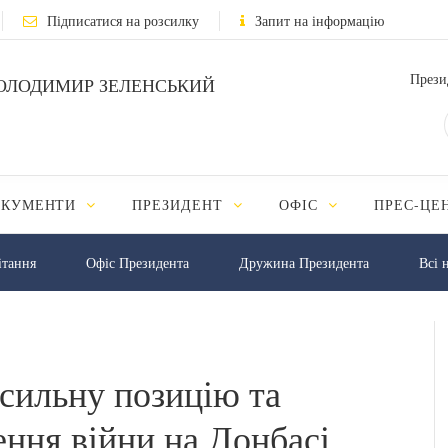
Підписатися на розсилку
Запит на інформацію
Прези
ОЛОДИМИР ЗЕЛЕНСЬКИЙ
ОКУМЕНТИ
ПРЕЗИДЕНТ
ОФІС
ПРЕС-ЦЕ
iтання
Офіс Президента
Дружина Президента
Всі 
 сильну позицію та
ення війни на Донбасі