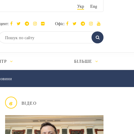
Укр
Eng
дент:
Офіс:
НТР
БІЛЬШЕ
новини
в
ВІДЕО