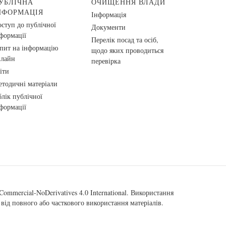
УБЛІЧНА
ОЧИЩЕННЯ ВЛАДИ
НФОРМАЦІЯ
Інформація
ступ до публічної
Документи
формації
Перелік посад та осіб,
пит на інформацію
щодо яких проводиться
нлайн
перевірка
іти
тодичні матеріали
лік публічної
формації
ommercial-NoDerivatives 4.0 International
. Використання
від повного або часткового використання матеріалів.