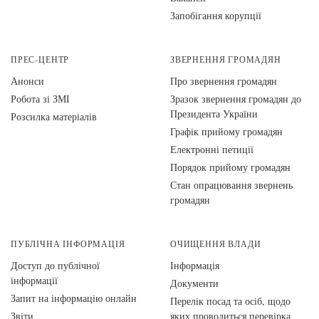
Запобігання корупції
ПРЕС-ЦЕНТР
ЗВЕРНЕННЯ ГРОМАДЯН
Анонси
Про звернення громадян
Робота зі ЗМІ
Зразок звернення громадян до
Президента України
Розсилка матеріалів
Графік прийому громадян
Електронні петиції
Порядок прийому громадян
Стан опрацювання звернень
громадян
ПУБЛІЧНА ІНФОРМАЦІЯ
ОЧИЩЕННЯ ВЛАДИ
Доступ до публічної
Інформація
інформації
Документи
Запит на інформацію онлайн
Перелік посад та осіб, щодо
Звіти
яких проводиться перевірка