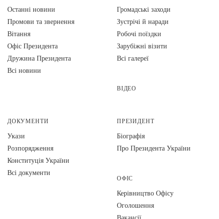
Останні новини
Громадські заходи
Промови та звернення
Зустрічі й наради
Вiтання
Робочі поїздки
Офіс Президента
Зарубіжні візити
Дружина Президента
Всі галереї
Всі новини
ВІДЕО
ДОКУМЕНТИ
ПРЕЗИДЕНТ
Укази
Біографія
Розпорядження
Про Президента України
Конституція України
Всі документи
ОФІС
Керівництво Офісу
Оголошення
Вакансії