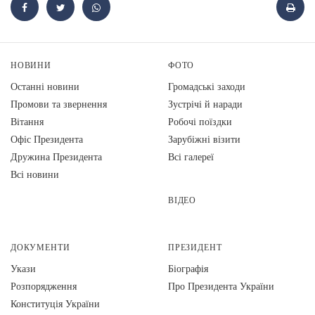
НОВИНИ
ФОТО
Останні новини
Громадські заходи
Промови та звернення
Зустрічі й наради
Вiтання
Робочі поїздки
Офіс Президента
Зарубіжні візити
Дружина Президента
Всі галереї
Всі новини
ВІДЕО
ДОКУМЕНТИ
ПРЕЗИДЕНТ
Укази
Біографія
Розпорядження
Про Президента України
Конституція України