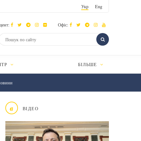
Укр
Eng
дент:
Офіс:
НТР
БІЛЬШЕ
новини
в
ВІДЕО