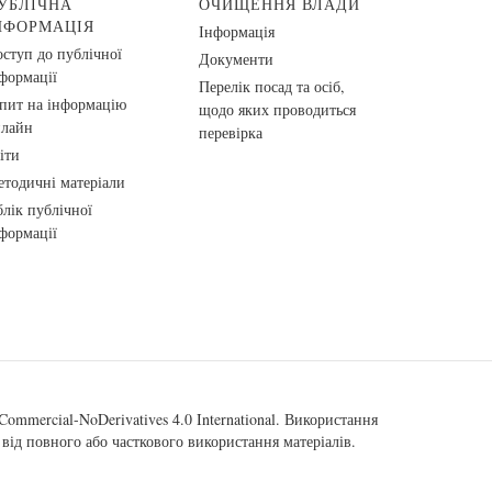
УБЛІЧНА
ОЧИЩЕННЯ ВЛАДИ
НФОРМАЦІЯ
Інформація
ступ до публічної
Документи
формації
Перелік посад та осіб,
пит на інформацію
щодо яких проводиться
нлайн
перевірка
іти
тодичні матеріали
лік публічної
формації
ommercial-NoDerivatives 4.0 International
. Використання
від повного або часткового використання матеріалів.