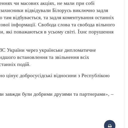
еннях чи масових акціях, не мали при собі
озахисники відвідували Білорусь виключно задля
о там відбувається, та задля коментування останніх
ової інформації. Свобода слова та свобода вільного
и, які поважаються в усьому світі. Їхнє порушення
ЗС України через українське дипломатичне
дшого встановлення та звільнення всіх
станніх подій.
но цінує добросусідські відносини з Республікою
 ми завжди були добрими друзями та партнерами», –