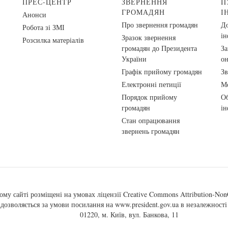
ПРЕС-ЦЕНТР
ЗВЕРНЕННЯ
П
ГРОМАДЯН
І
Анонси
Про звернення громадян
До
Робота зі ЗМІ
ін
Зразок звернення
Розсилка матеріалів
громадян до Президента
За
України
о
Графік прийому громадян
Зв
Електронні петиції
Ме
Порядок прийому
Об
громадян
ін
Стан опрацювання
звернень громадян
ому сайті розміщені на умовах ліцензії
Creative Commons Attribution-NonC
, дозволяється за умови посилання на
www.president.gov.ua
в незалежності 
01220, м. Київ, вул. Банкова, 11