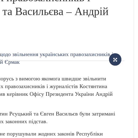
 та Васильєва – Андрій
ілорусь з вимогою якомога швидше звільнити
х правозахисників і журналістів Костянтина
вив керівник Офісу Президента України Андрій
тин Рєуцький та Євген Васильєв були затримані
х законних підстав.
 не порушували жодних законів Республіки