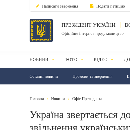
Написати звернення
Подати петицію
ПРЕЗИДЕНТ УКРАЇНИ
В
Офіційне інтернет-представництво
НОВИНИ
ФОТО
ВІДЕО
Д
Останні новини
Промови та звернення
В
Головна
Новини
Офіс Президента
Україна звертається д
звільнення українськи