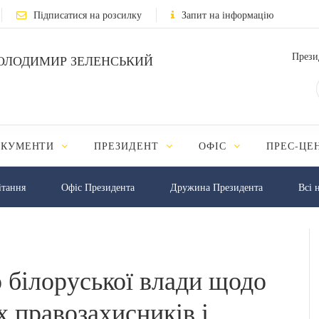
Підписатися на розсилку
Запит на інформацію
Прези
ОЛОДИМИР ЗЕЛЕНСЬКИЙ
ОКУМЕНТИ
ПРЕЗИДЕНТ
ОФІС
ПРЕС-ЦЕ
iтання
Офіс Президента
Дружина Президента
Всі 
о білоруської влади щодо
х правозахисників і