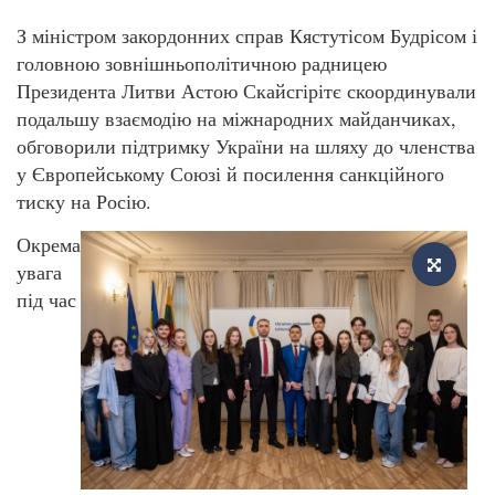
З міністром закордонних справ Кястутісом Будрісом і
головною зовнішньополітичною радницею
Президента Литви Астою Скайсгірітє скоординували
подальшу взаємодію на міжнародних майданчиках,
обговорили підтримку України на шляху до членства
у Європейському Союзі й посилення санкційного
тиску на Росію.
Окрема
увага
під час