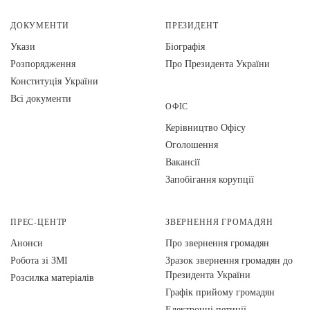
ДОКУМЕНТИ
ПРЕЗИДЕНТ
Укази
Біографія
Розпорядження
Про Президента України
Конституція України
Всі документи
ОФІС
Керівництво Офісу
Оголошення
Вакансії
Запобігання корупції
ПРЕС-ЦЕНТР
ЗВЕРНЕННЯ ГРОМАДЯН
Анонси
Про звернення громадян
Робота зі ЗМІ
Зразок звернення громадян до
Президента України
Розсилка матеріалів
Графік прийому громадян
Електронні петиції