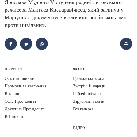
Ярослава Мудрого V ступеня родині литовського
режисера Мантаса Кведаравічюса, який загинув у
Маріуполі, документуючи злочини російської армії
проти цивільних.
НОВИНИ
ФОТО
Останні новини
Громадські заходи
Промови та звернення
Зустрічі й наради
Вiтання
Робочі поїздки
Офіс Президента
Зарубіжні візити
Дружина Президента
Всі галереї
Всі новини
ВІДЕО