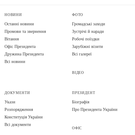
НОВИНИ
ФОТО
Останні новини
Громадські заходи
Промови та звернення
Зустрічі й наради
Вiтання
Робочі поїздки
Офіс Президента
Зарубіжні візити
Дружина Президента
Всі галереї
Всі новини
ВІДЕО
ДОКУМЕНТИ
ПРЕЗИДЕНТ
Укази
Біографія
Розпорядження
Про Президента України
Конституція України
Всі документи
ОФІС