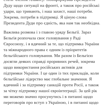
Дуду щодо ситуації на фронті, а також про російські
удари, що тривають, і наш захист, наші потреби.
Зокрема, потреби в підтримці. Я ціную слова
Президента Дуди про єдність, яка нам так необхідна.
Важлива розмова і з главою уряду Бельгії. Зараз
Бельгія розпочала своє головування у Раді
Євросоюзу, і я вдячний за те, що підтримка України
та міжнародного права є одним із пріоритетів
бельгійського головування. Ми разом із Бельгією
досягли деяких справді проривних речей, зокрема
щодо використання російських активів для
підтримки України. І це один із тих прикладів, коли
бельгійське лідерство має глобальне значення. Я
вдячний і за підтримку санкцій проти Росії, а також
за чітку підтримку нашої євроінтеграції. За цей рік
ми можемо значно просунутись і в питанні щодо
переговорів про вступ з Україною, і в питанні щодо