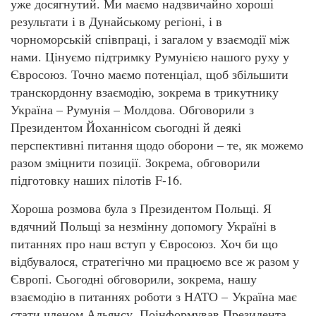
уже досягнутий. Ми маємо надзвичайно хороші
результати і в Дунайському регіоні, і в
чорноморській співпраці, і загалом у взаємодії між
нами. Цінуємо підтримку Румунією нашого руху у
Євросоюз. Точно маємо потенціал, щоб збільшити
транскордонну взаємодію, зокрема в трикутнику
Україна – Румунія – Молдова. Обговорили з
Президентом Йоханнісом сьогодні й деякі
перспективні питання щодо оборони – те, як можемо
разом зміцнити позиції. Зокрема, обговорили
підготовку наших пілотів F-16.
Хороша розмова була з Президентом Польщі. Я
вдячний Польщі за незмінну допомогу Україні в
питаннях про наш вступ у Євросоюз. Хоч би що
відбувалося, стратегічно ми працюємо все ж разом у
Європі. Сьогодні обговорили, зокрема, нашу
взаємодію в питаннях роботи з НАТО – Україна має
стати членом Альянсу. Поінформував Президента