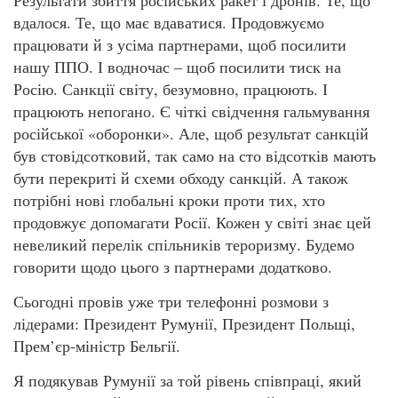
вдалося. Те, що має вдаватися. Продовжуємо
працювати й з усіма партнерами, щоб посилити
нашу ППО. І водночас – щоб посилити тиск на
Росію. Санкції світу, безумовно, працюють. І
працюють непогано. Є чіткі свідчення гальмування
російської «оборонки». Але, щоб результат санкцій
був стовідсотковий, так само на сто відсотків мають
бути перекриті й схеми обходу санкцій. А також
потрібні нові глобальні кроки проти тих, хто
продовжує допомагати Росії. Кожен у світі знає цей
невеликий перелік спільників тероризму. Будемо
говорити щодо цього з партнерами додатково.
Сьогодні провів уже три телефонні розмови з
лідерами: Президент Румунії, Президент Польщі,
Прем’єр-міністр Бельгії.
Я подякував Румунії за той рівень співпраці, який