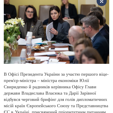
В Офісі Президента України за участю першого віце-
прем'єр-міністра – міністра економіки Юлії
Свириденко й радників керівника Офісу Глави
держави Владислава Власюка та Дарії Зарівної
відбувся черговий брифінг для голів дипломатичних
місій країн Європейського Союзу та Представництва
ЄС в Україні, присвячений пріоритетним питанням