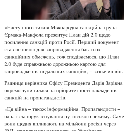
«Наступного тижня Міжнародна санкційна група
Єрмака-Макфола презентує План дій 2.0 щодо
посилення санкцій проти Росії. Перший документ
став основою для запровадження багатьох
санкційних обмежень, тож сподіваємося, що План
2.0 буде справжньою дорожньою картою для
запровадження подальших санкцій», – зазначив він.
Радниця керівника Офісу Президента Дарія Зарівна
окремо зупинилася на пріоритетності накладення
санкцій на пропагандистів.
«Ця війна – також інформаційна. Пропагандисти –
одна із запорук існування путінського режиму. Саме
вони щодня впливають на мільйони росіян через
ЗМІ, стимулюючи ненависть до України та