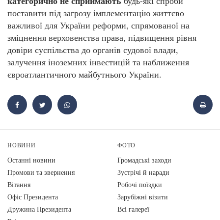
категорично не сприймають
будь-які спроби
поставити під загрозу імплементацію життєво
важливої для України реформи, спрямованої на
зміцнення верховенства права, підвищення рівня
довіри суспільства до органів судової влади,
залучення іноземних інвестицій та наближення
євроатлантичного майбутнього України.
НОВИНИ
ФОТО
Останні новини
Громадські заходи
Промови та звернення
Зустрічі й наради
Вiтання
Робочі поїздки
Офіс Президента
Зарубіжні візити
Дружина Президента
Всі галереї