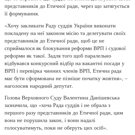
представників до Етичної ради, через що затягується
її формування.
«Хочу закликати Раду суддів України виконати
покладену на неї законом місію та делегувати своїх
представників до Етичної ради, щоб це не
сприймалося як блокування реформи ВРП і судової
реформи як такої. Задля того щоб паралельно
відбувався конкурсний відбір на вакантні посади у
ВРП і перевірка чинних членів ВРП, Етична рада
має бути сформована не пізніше початку жовтня», –
наголосив народний депутат.
Голова Верховного Суду Валентина Данішевська
зазначила, що «хоча Рада суддів і не обрала з
першого разу представників до Етичної ради, цим
вона не порушила закон, і вони надалі
голосуватимуть, поки не оберуть цих осіб».