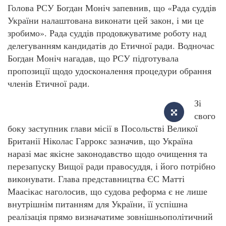
Голова РСУ Богдан Моніч запевнив, що «Рада суддів
України налаштована виконати цей закон, і ми це
зробимо». Рада суддів продовжуватиме роботу над
делегуванням кандидатів до Етичної ради. Водночас
Богдан Моніч нагадав, що РСУ підготувала
пропозиції щодо удосконалення процедури обрання
членів Етичної ради.
Зі
свого
боку заступник глави місії в Посольстві Великої
Британії Ніколас Гаррокс зазначив, що Україна
наразі має якісне законодавство щодо очищення та
перезапуску Вищої ради правосуддя, і його потрібно
виконувати. Глава представництва ЄС Матті
Маасікас наголосив, що судова реформа є не лише
внутрішнім питанням для України, її успішна
реалізація прямо визначатиме зовнішньополітичний