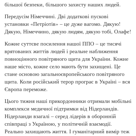
більшої безпеки, більшого захисту наших людей.
Передусім Німеччині. Дві додаткові пускові
установки «Петріотів» – це дуже вагомо. Дякую!
Дякую, Німеччино, дякую людям, дякую тобі, Олафе!
Кожне суттєве посилення нашої ППО – це тисячі
врятованих життів людей і реальне наближення
повноцінного повітряного щита для України. Кожне
наше місто, кожне село мають бути захищені. Це
стане основою загальноєвропейського повітряного
щита. Коли російський терор програє в Україні – вся
Європа переможе.
Цього тижня наші прикордонники отримали мобільні
комплекси медичної підтримки від Нідерландів.
Нідерланди взагалі – серед лідерів в оборонній
співпраці з Україною, у політичній взаємодії.
Реально захищають життя. І гуманітарний вимір теж