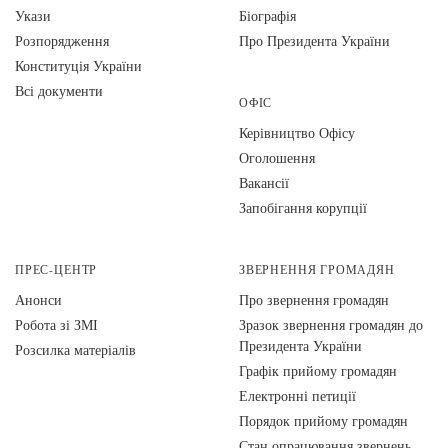
Укази
Біографія
Розпорядження
Про Президента України
Конституція України
Всі документи
ОФІС
Керівництво Офісу
Оголошення
Вакансії
Запобігання корупції
ПРЕС-ЦЕНТР
ЗВЕРНЕННЯ ГРОМАДЯН
Анонси
Про звернення громадян
Робота зі ЗМІ
Зразок звернення громадян до
Президента України
Розсилка матеріалів
Графік прийому громадян
Електронні петиції
Порядок прийому громадян
Стан опрацювання звернень