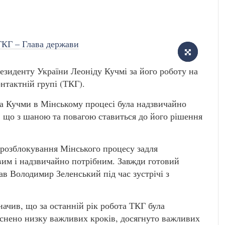
зиденту України Леоніду Кучмі за його роботу на
онтактній групі (ТКГ).
а Кучми в Мінському процесі була надзвичайно
, що з шаною та повагою ставиться до його рішення
я розблокування Мінського процесу задля
вим і надзвичайно потрібним. Завжди готовий
в Володимир Зеленський під час зустрічі з
начив, що за останній рік робота ТКГ була
ійснено низку важливих кроків, досягнуто важливих