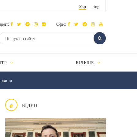
Укр
Eng
дент:
Офіс:
НТР
БІЛЬШЕ
новини
в
ВІДЕО