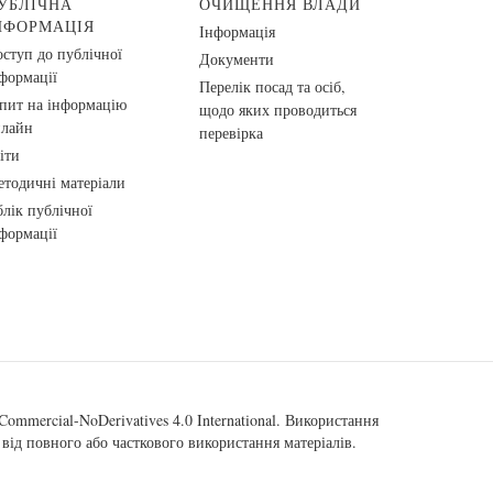
УБЛІЧНА
ОЧИЩЕННЯ ВЛАДИ
НФОРМАЦІЯ
Інформація
ступ до публічної
Документи
формації
Перелік посад та осіб,
пит на інформацію
щодо яких проводиться
нлайн
перевірка
іти
тодичні матеріали
лік публічної
формації
ommercial-NoDerivatives 4.0 International
. Використання
від повного або часткового використання матеріалів.