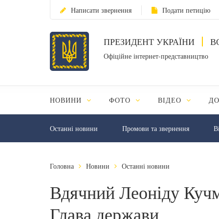
Написати звернення
Подати петицію
ПРЕЗИДЕНТ УКРАЇНИ
В
Офіційне інтернет-представництво
НОВИНИ
ФОТО
ВІДЕО
Д
Останні новини
Промови та звернення
В
Головна
Новини
Останні новини
Вдячний Леоніду Кучм
Глава держави