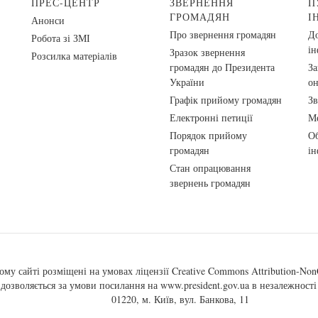
ПРЕС-ЦЕНТР
ЗВЕРНЕННЯ
П
ГРОМАДЯН
І
Анонси
Про звернення громадян
До
Робота зі ЗМІ
ін
Зразок звернення
Розсилка матеріалів
громадян до Президента
За
України
о
Графік прийому громадян
Зв
Електронні петиції
Ме
Порядок прийому
Об
громадян
ін
Стан опрацювання
звернень громадян
ому сайті розміщені на умовах ліцензії
Creative Commons Attribution-NonC
, дозволяється за умови посилання на
www.president.gov.ua
в незалежності 
01220, м. Київ, вул. Банкова, 11