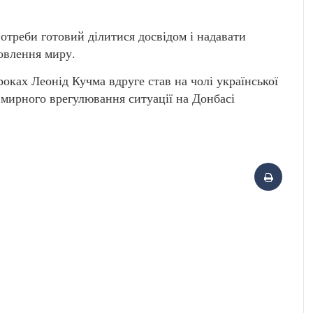
потреби готовий ділитися досвідом і надавати
новлення миру.
оках Леонід Кучма вдруге став на чолі української
з мирного врегулювання ситуації на Донбасі