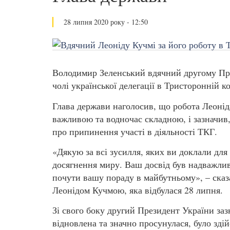
28 липня 2020 року - 12:50
Володимир Зеленський вдячний другому Пре
чолі української делегації в Тристоронній к
Глава держави наголосив, що робота Леонід
важливою та водночас складною, і зазначив
про припинення участі в діяльності ТКГ.
«Дякую за всі зусилля, яких ви доклали дл
досягнення миру. Ваш досвід був надважли
почути вашу пораду в майбутньому», – сказа
Леонідом Кучмою, яка відбулася 28 липня.
Зі свого боку другий Президент України заз
відновлена та значно просунулася, було зд