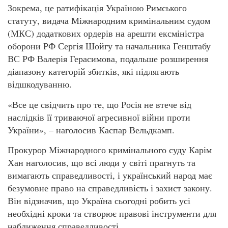
Зокрема, це ратифікація Україною Римського
статуту, видача Міжнародним кримінальним судом
(МКС) додаткових ордерів на арешти ексміністра
оборони РФ Сергія Шойгу та начальника Генштабу
ВС РФ Валерія Герасимова, подальше розширення
діапазону категорій збитків, які підлягають
відшкодуванню.
«Все це свідчить про те, що Росія не втече від
наслідків її триваючої агресивної війни проти
України», – наголосив Каспар Вельдкамп.
Прокурор Міжнародного кримінального суду Карім
Хан наголосив, що всі люди у світі прагнуть та
вимагають справедливості, і український народ має
безумовне право на справедливість і захист закону.
Він відзначив, що Україна сьогодні робить усі
необхідні кроки та створює правові інструменти для
наближення справедливості.