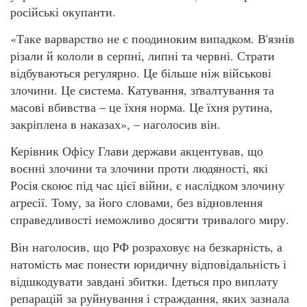
російські окупанти.
«Таке варварство не є поодиноким випадком. В'язнів
різали й кололи в серпні, липні та червні. Страти
відбуваються регулярно. Це більше ніж військові
злочини. Це система. Катування, зґвалтування та
масові вбивства – це їхня норма. Це їхня рутина,
закріплена в наказах», – наголосив він.
Керівник Офісу Глави держави акцентував, що
воєнні злочини та злочини проти людяності, які
Росія скоює під час цієї війни, є наслідком злочину
агресії. Тому, за його словами, без відновлення
справедливості неможливо досягти тривалого миру.
Він наголосив, що РФ розраховує на безкарність, а
натомість має понести юридичну відповідальність і
відшкодувати завдані збитки. Ідеться про виплату
репарацій за руйнування і страждання, яких зазнала