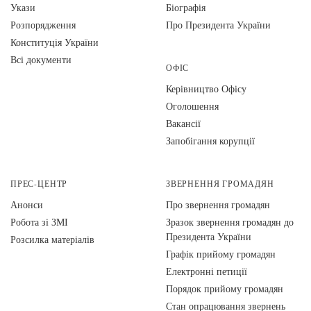
Укази
Біографія
Розпорядження
Про Президента України
Конституція України
Всі документи
ОФІС
Керівництво Офісу
Оголошення
Вакансії
Запобігання корупції
ПРЕС-ЦЕНТР
ЗВЕРНЕННЯ ГРОМАДЯН
Анонси
Про звернення громадян
Робота зі ЗМІ
Зразок звернення громадян до
Президента України
Розсилка матеріалів
Графік прийому громадян
Електронні петиції
Порядок прийому громадян
Стан опрацювання звернень