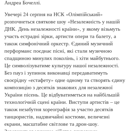
Андреа Бочеллі.
Увечері 24 серпня на НСК «Олімпійський»
розпочнеться святкове шоу «Незалежність у нашій
ДНК. День незалежності країни», у якому візьмуть
участь естрадні зірки, артисти опери та балету, а
також симфонічний оркестр. Єдиний музичний
перформанс поєднає пісні, які стали музичною
спадщиною минулих поколінь, і хіти майбутнього.
Це символізуватиме культуру нашої незалежності.
Без пауз і зупинок виконавці передаватимуть
своєрідну «естафету» одне одному та створять єдину
композицію з десятків знакових для незалежної
України пісень. Це відбуватиметься на найбільшій
технологічній сцені країни. Виступи артистів – це
також незабутня хореографія за участю десятків
танцюристів, надзвичайні костюми, величезні
екрани, масштабне світлове та дрон-шоу.
Завершиться музичне дійство яскравими