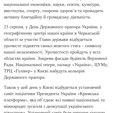
національної економіки, науки, освіти, культури,
мистецтва, спорту, охорони здоров’я та провадить
активну благодійну й громадську діяльність.
23 серпня, у День Державного прапора України, у
географічному центрі нашої країни в Черкаській
області за участю Глави держави відбудеться
урочисте підняття синьо-жовтого стяга – символу
нашої незалежності. Урочистості пройдуть у всіх
областях країни. Зокрема фасади будівель Верховної
Ради, Національної опери, палацу «Україна», ЦУМу,
ТРЦ «Гулівер» у Києві набудуть кольорів
Державного прапора.
Також у цей день у Києві відбудеться установчий
саміт ініціативи Президента України «Кримська
платформа», яка об’єднає всі наявні національні та
міжнародні зусилля з деокупації українського
півострова. Установчий саміт буде першим заходом