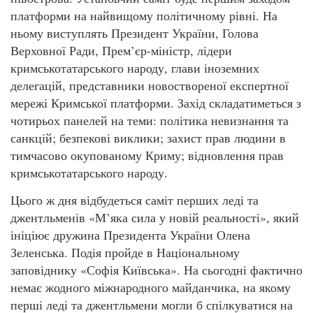
платформи на найвищому політичному рівні. На
ньому виступлять Президент України, Голова
Верховної Ради, Прем’єр-міністр, лідери
кримськотатарського народу, глави іноземних
делегацій, представники новоствореної експертної
мережі Кримської платформи. Захід складатиметься з
чотирьох панелей на теми: політика невизнання та
санкцій; безпекові виклики; захист прав людини в
тимчасово окупованому Криму; відновлення прав
кримськотатарського народу.
Цього ж дня відбудеться саміт перших леді та
джентльменів «М’яка сила у новій реальності», який
ініціює дружина Президента України Олена
Зеленська. Подія пройде в Національному
заповіднику «Софія Київська». На сьогодні фактично
немає жодного міжнародного майданчика, на якому
перші леді та джентльмени могли б спілкуватися на