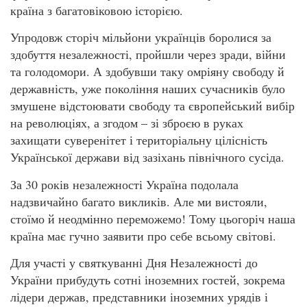
країна з багатовіковою історією.
Упродовж сторіч мільйони українців боролися за
здобуття незалежності, пройшли через зради, війни
та голодомори. А здобувши таку омріяну свободу й
державність, уже покоління наших сучасників було
змушене відстоювати свободу та європейський вибір
на революціях, а згодом – зі зброєю в руках
захищати суверенітет і територіальну цілісність
Української держави від зазіхань північного сусіда.
За 30 років незалежності Україна подолала
надзвичайно багато викликів. Але ми вистояли,
стоїмо й неодмінно переможемо! Тому цьогоріч наша
країна має гучно заявити про себе всьому світові.
Для участі у святкуванні Дня Незалежності до
України прибудуть сотні іноземних гостей, зокрема
лідери держав, представники іноземних урядів і