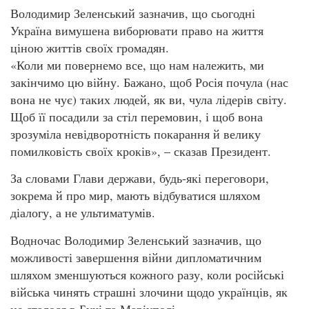
Володимир Зеленський зазначив, що сьогодні
Україна вимушена виборювати право на життя
ціною життів своїх громадян.
«Коли ми повернемо все, що нам належить, ми
закінчимо цю війну. Бажано, щоб Росія почула (нас
вона не чує) таких людей, як ви, чула лідерів світу.
Щоб її посадили за стіл перемовин, і щоб вона
зрозуміла невідворотність покарання й велику
помилковість своїх кроків», – сказав Президент.
За словами Глави держави, будь-які переговори,
зокрема й про мир, мають відбуватися шляхом
діалогу, а не ультиматумів.
Водночас Володимир Зеленський зазначив, що
можливості завершення війни дипломатичним
шляхом зменшуються кожного разу, коли російські
війська чинять страшні злочини щодо українців, як
це сталося в Бучі та Маріуполі.