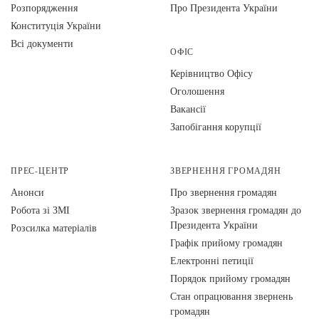
Розпорядження
Про Президента України
Конституція України
Всі документи
ОФІС
Керівництво Офісу
Оголошення
Вакансії
Запобігання корупції
ПРЕС-ЦЕНТР
ЗВЕРНЕННЯ ГРОМАДЯН
Анонси
Про звернення громадян
Робота зі ЗМІ
Зразок звернення громадян до
Президента України
Розсилка матеріалів
Графік прийому громадян
Електронні петиції
Порядок прийому громадян
Стан опрацювання звернень
громадян