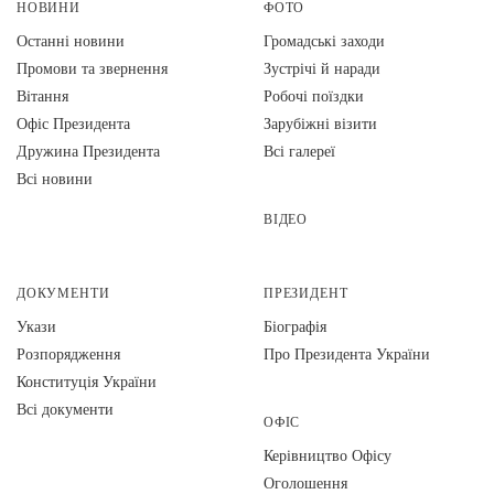
НОВИНИ
ФОТО
Останні новини
Громадські заходи
Промови та звернення
Зустрічі й наради
Вiтання
Робочі поїздки
Офіс Президента
Зарубіжні візити
Дружина Президента
Всі галереї
Всі новини
ВІДЕО
ДОКУМЕНТИ
ПРЕЗИДЕНТ
Укази
Біографія
Розпорядження
Про Президента України
Конституція України
Всі документи
ОФІС
Керівництво Офісу
Оголошення