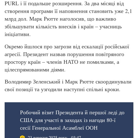
PURL і її подальше розширення. За два місяці від
створення програми її наповнення становить уже 2,1
млрд дол. Марк Рютте наголосив, що важливо
збільшувати кількість внесків і країн – учасниць
ініціативи.
Окремо йшлося про загрози від ескалації російської
агресії. Президент назвав порушення повітряного
простору країн – членів НАТО не помилками, а
цілеспрямованими діями.
Володимир Зеленський і Марк Рютте скоординували
свої позиції та узгодили наступні спільні кроки.
Робочий візит Президента й першої леді до
США для участі в заходах із нагоди 80-ї
сесії Генеральної Асамблеї ООН
23 вересня 2025 року - 03:47