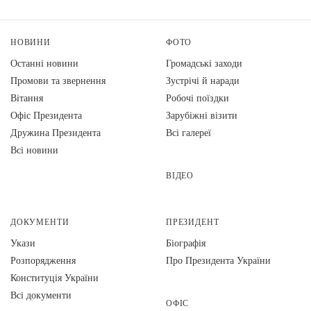
НОВИНИ
ФОТО
Останні новини
Громадські заходи
Промови та звернення
Зустрічі й наради
Вiтання
Робочі поїздки
Офіс Президента
Зарубіжні візити
Дружина Президента
Всі галереї
Всі новини
ВІДЕО
ДОКУМЕНТИ
ПРЕЗИДЕНТ
Укази
Біографія
Розпорядження
Про Президента України
Конституція України
Всі документи
ОФІС