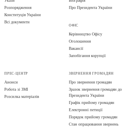
Укази
Біографія
Розпорядження
Про Президента України
Конституція України
Всі документи
ОФІС
Керівництво Офісу
Оголошення
Вакансії
Запобігання корупції
ПРЕС-ЦЕНТР
ЗВЕРНЕННЯ ГРОМАДЯН
Анонси
Про звернення громадян
Робота зі ЗМІ
Зразок звернення громадян до
Президента України
Розсилка матеріалів
Графік прийому громадян
Електронні петиції
Порядок прийому громадян
Стан опрацювання звернень