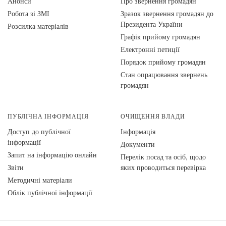
Анонси
Про звернення громадян
Робота зі ЗМІ
Зразок звернення громадян до
Президента України
Розсилка матеріалів
Графік прийому громадян
Електронні петиції
Порядок прийому громадян
Стан опрацювання звернень
громадян
ПУБЛІЧНА ІНФОРМАЦІЯ
ОЧИЩЕННЯ ВЛАДИ
Доступ до публічної
Інформація
інформації
Документи
Запит на інформацію онлайн
Перелік посад та осіб, щодо
Звіти
яких проводиться перевірка
Методичні матеріали
Облік публічної інформації