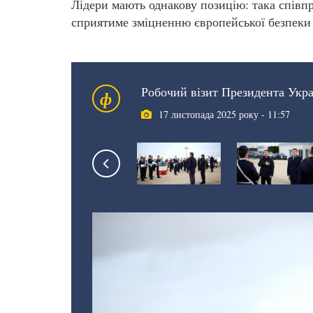
Лідери мають однакову позицію: така співп
сприятиме зміцненню європейської безпеки 
Робочий візит Президента Укра
ф
17 листопада 2025 року - 11:57