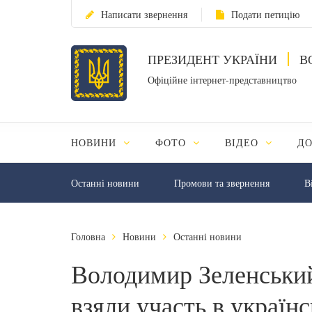
Написати звернення
Подати петицію
ПРЕЗИДЕНТ УКРАЇНИ
В
Офіційне інтернет-представництво
НОВИНИ
ФОТО
ВІДЕО
Д
Останні новини
Промови та звернення
В
Головна
Новини
Останні новини
Володимир Зеленськи
взяли участь в україн