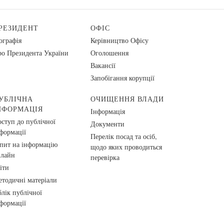
РЕЗИДЕНТ
ОФІС
ографія
Керівництво Офісу
о Президента України
Оголошення
Вакансії
Запобігання корупції
УБЛІЧНА
ОЧИЩЕННЯ ВЛАДИ
НФОРМАЦІЯ
Інформація
ступ до публічної
Документи
формації
Перелік посад та осіб,
пит на інформацію
щодо яких проводиться
нлайн
перевірка
іти
тодичні матеріали
лік публічної
формації