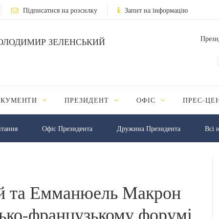
Підписатися на розсилку
Запит на інформацію
Прези
ОЛОДИМИР ЗЕЛЕНСЬКИЙ
ОКУМЕНТИ
ПРЕЗИДЕНТ
ОФІС
ПРЕС-ЦЕ
iтання
Офіс Президента
Дружина Президента
Всі 
й та Емманюель Макрон
сько-французькому форумі