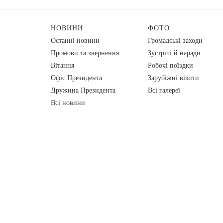
НОВИНИ
ФОТО
Останні новини
Громадські заходи
Промови та звернення
Зустрічі й наради
Вiтання
Робочі поїздки
Офіс Президента
Зарубіжні візити
Дружина Президента
Всі галереї
Всі новини