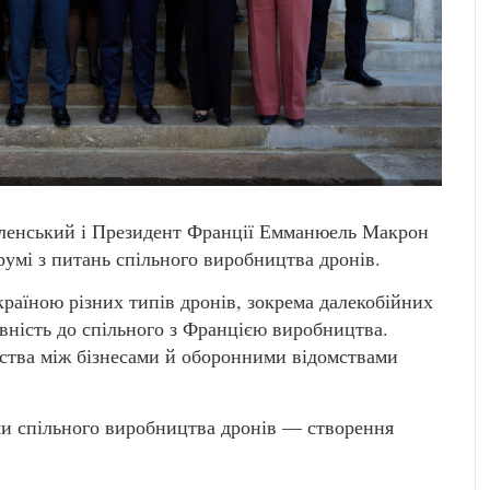
ленський і Президент Франції Емманюель Макрон
румі з питань спільного виробництва дронів.
країною різних типів дронів, зокрема далекобійних
овність до спільного з Францією виробництва.
ства між бізнесами й оборонними відомствами
и спільного виробництва дронів — створення