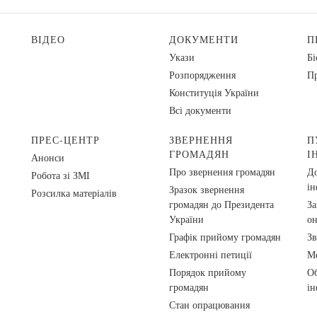
ВІДЕО
ДОКУМЕНТИ
П
Укази
Бі
Розпорядження
Пр
Конституція України
Всі документи
ПРЕС-ЦЕНТР
ЗВЕРНЕННЯ
П
ГРОМАДЯН
І
Анонси
Про звернення громадян
До
Робота зі ЗМІ
ін
Зразок звернення
Розсилка матеріалів
громадян до Президента
За
України
о
Графік прийому громадян
Зв
Електронні петиції
Ме
Порядок прийому
Об
громадян
ін
Стан опрацювання