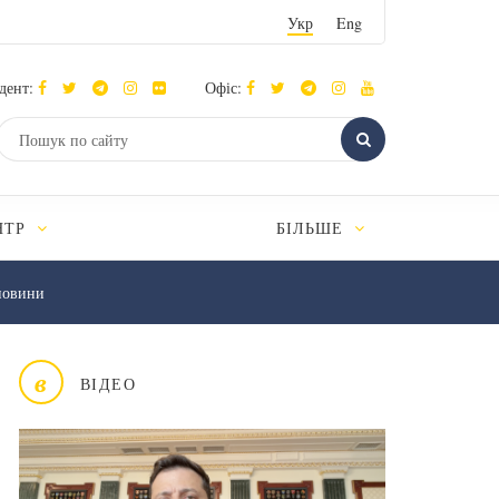
Укр
Eng
дент:
Офіс:
НТР
БІЛЬШЕ
новини
в
ВІДЕО