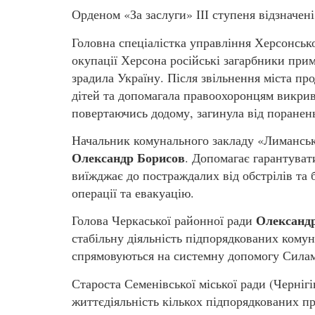
Орденом «За заслуги» ІІІ ступеня відзначені
Головна спеціалістка управління Херсонсько
окупації Херсона російські загарбники прим
зрадила Україну. Після звільнення міста пр
дітей та допомагала правоохоронцям викрива
повертаючись додому, загинула від поранен
Начальник комунального закладу «Лиманськ
Олександр Борисов
. Допомагає гарантуват
виїжджає до постраждалих від обстрілів та 
операції та евакуацію.
Олександ
Голова Черкаської районної ради
стабільну діяльність підпорядкованих кому
спрямовуються на системну допомогу Сила
Староста Семенівської міської ради (Черні
життєдіяльність кількох підпорядкованих п