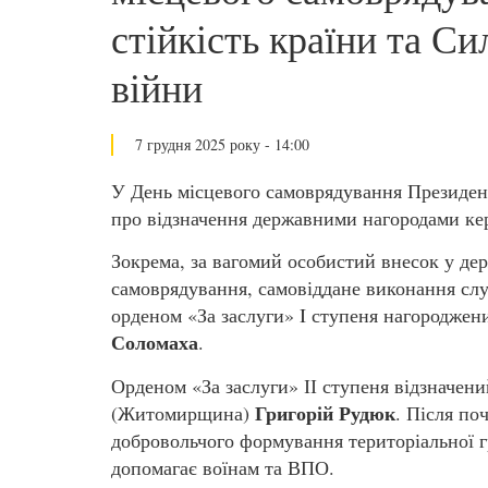
стійкість країни та Си
війни
7 грудня 2025 року - 14:00
У День місцевого самоврядування Президен
про відзначення державними нагородами кер
Зокрема, за вагомий особистий внесок у де
самоврядування, самовіддане виконання слу
орденом «За заслуги» I ступеня нагородже
Соломаха
.
Орденом «За заслуги» ІІ ступеня відзначе
Григорій Рудюк
(Житомирщина)
. Після по
добровольчого формування територіальної г
допомагає воїнам та ВПО.