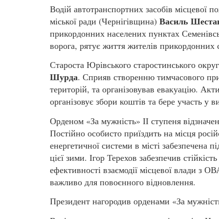
Водій автотранспортних засобів місцевої п
Василь Шеста
міської ради (Чернігівщина)
прикордонних населених пунктах Семенівськ
ворога, рятує життя жителів прикордонних с
Староста Юрівського старостинського окру
Шурда
. Сприяв створенню тимчасового при
територій, та організовував евакуацію. Акт
організовує збори коштів та бере участь у в
Орденом «За мужність» ІІ ступеня відзначе
Постійно особисто приїздить на місця росі
енергетичної системи в місті забезпечена 
цієї зими. Ігор Терехов забезпечив стійкіст
ефективності взаємодії місцевої влади з ОВ
важливо для повоєнного відновлення.
Президент нагородив орденами «За мужність