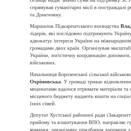
спрямував гуманітарні місії в постраждалі
та Донеччину.
Вла
Маршалок Підкарпатського воєводства
лідерів, які послідовно підтримують Украї
адвокатує інтереси України на міжнародному
громадами двох країн. Організував масштабн
України, логістичну координацію допомоги, 
військових.
Начальниця Борозенської сільської військов
Охрімовська
. У громаді триває відновленн
меценатами вдалося отримати матеріали та 
місцевого бюджету надають кошти на соціаль
їхніх сімей.
Депутат Хустської районної ради (Закарпат
прийому та влаштування ВПО, направляє гу
ярмарки, організовує придбання допомоги д