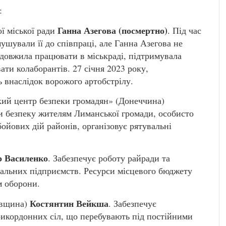
:
Ганна Азегова (посмертно)
ї міської ради
. Під час
ушували її до співпраці, але Ганна Азегова не
одовжила працювати в міськраді, підтримувала
ти колаборантів. 27 січня 2023 року,
ь внаслідок ворожого артобстрілу.
ий центр безпеки громадян» (Донеччина)
и безпеку жителям Лиманської громади, особисто
бойових дій районів, організовує рятувальні
р Василенко
. Забезпечує роботу райради та
нальних підприємств. Ресурси місцевого бюджету
м оборони.
Костянтин Вейкша
гівщина)
. Забезпечує
рикордонних сіл, що перебувають під постійними