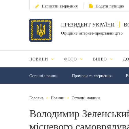
Написати звернення
Подати петицію
ПРЕЗИДЕНТ УКРАЇНИ
В
Офіційне інтернет-представництво
НОВИНИ
ФОТО
ВІДЕО
Д
Останні новини
Промови та звернення
В
Головна
Новини
Останні новини
Володимир Зеленський
місцевого самоврядув