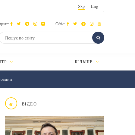
Укр
Eng
дент:
Офіс:
НТР
БІЛЬШЕ
новини
в
ВІДЕО