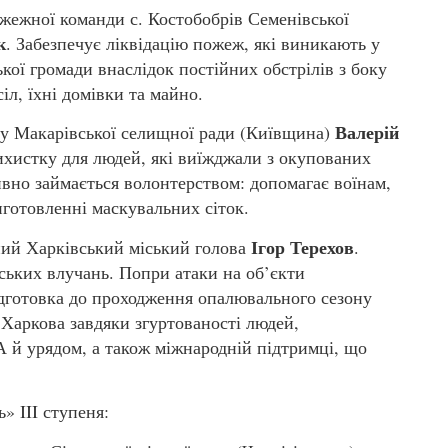
ожежної команди с. Костобобрів Семенівської
к
. Забезпечує ліквідацію пожеж, які виникають у
ої громади внаслідок постійних обстрілів з боку
іл, їхні домівки та майно.
Валерій
гу Макарівської селищної ради (Київщина)
хистку для людей, які виїжджали з окупованих
ивно займається волонтерством: допомагає воїнам,
иготовленні маскувальних сіток.
Ігор Терехов
ний Харківський міський голова
.
йських влучань. Попри атаки на об’єкти
підготовка до проходження опалювального сезону
ь Харкова завдяки згуртованості людей,
А й урядом, а також міжнародній підтримці, що
» III ступеня: