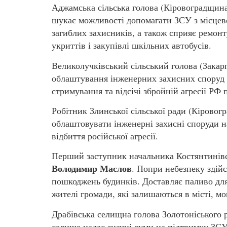
Аджамська сільська голова (Кіровоградщин
шукає можливості допомагати ЗСУ з місцево
загиблих захисників, а також сприяє ремонт
укриттів і закупівлі шкільних автобусів.
Великолучківський сільський голова (Закар
облаштування інженерних захисних споруд н
стримування та відсічі збройній агресії РФ 
Робітник Злинської сільської ради (Кірово
облаштовувати інженерні захисні споруди н
відбиття російської агресії.
Перший заступник начальника Костянтинівськ
Володимир Маслов
. Попри небезпеку здій
пошкоджень будинків. Доставляє паливо для
жителі громади, які залишаються в місті, м
Драбівська селищна голова Золотоніського
селище надає значні суми на підтримку ЗСУ