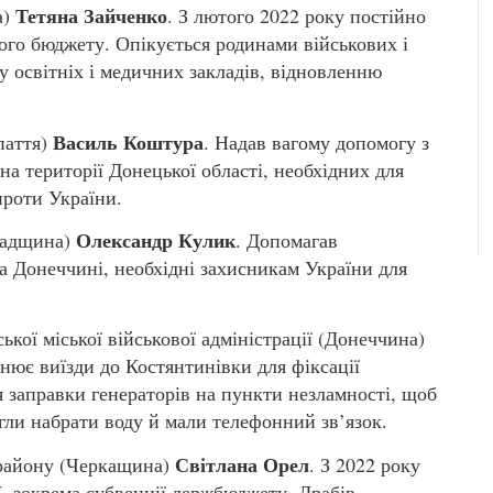
Тетяна Зайченко
а)
. З лютого 2022 року постійно
го бюджету. Опікується родинами військових і
у освітніх і медичних закладів, відновленню
Василь Коштура
паття)
. Надав вагому допомогу з
а території Донецької області, необхідних для
проти України.
Олександр Кулик
градщина)
. Допомагав
а Донеччині, необхідні захисникам України для
ої міської військової адміністрації (Донеччина)
снює виїзди до Костянтинівки для фіксації
 заправки генераторів на пункти незламності, щоб
огли набрати воду й мали телефонний зв’язок.
Світлана Орел
 району (Черкащина)
. З 2022 року
, зокрема субвенції держбюджету. Драбів