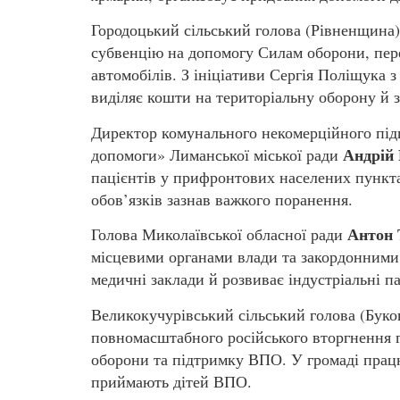
Городоцький сільський голова (Рівненщина
субвенцію на допомогу Силам оборони, пере
автомобілів. З ініціативи Сергія Поліщука 
виділяє кошти на територіальну оборону й 
Директор комунального некомерційного під
Андрій
допомоги» Лиманської міської ради
пацієнтів у прифронтових населених пункта
обов’язків зазнав важкого поранення.
Антон
Голова Миколаївської обласної ради
місцевими органами влади та закордонними
медичні заклади й розвиває індустріальні п
Великокучурівський сільський голова (Бук
повномасштабного російського вторгнення 
оборони та підтримку ВПО. У громаді працю
приймають дітей ВПО.