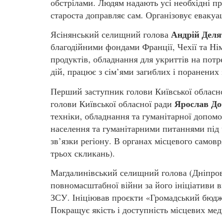
обстрілами. Людям надають усі необхідні про
староста доправляє сам. Організовує евакуа
Андрій Дел
Ясінянський селищний голова
благодійними фондами Франції, Чехії та Н
продуктів, обладнання для укриттів на пот
дій, працює з сім’ями загиблих і поранених
Перший заступник голови Київської обласної
Ярослав До
голови Київської обласної ради
техніки, обладнання та гуманітарної допомо
населення та гуманітарними питаннями під 
зв’язки регіону. В органах місцевого самов
трьох скликань).
Магдалинівський селищний голова (Дніпр
повномасштабної війни за його ініціативи 
ЗСУ. Ініціював проєкти «Громадський бюд
Покращує якість і доступність місцевих ме