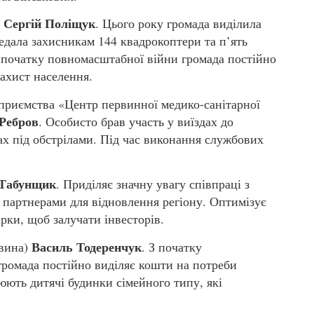
Сергій Поліщук
)
. Цього року громада виділила
дала захисникам 144 квадрокоптери та п’ять
з початку повномасштабної війни громада постійно
захист населення.
приємства «Центр первинної медико-санітарної
 Ребров
. Особисто брав участь у виїздах до
х під обстрілами. Під час виконання службових
 Табунщик
. Приділяє значну увагу співпраці з
 партнерами для відновлення регіону. Оптимізує
арки, щоб залучати інвесторів.
Василь Тодеренчук
овина)
. З початку
громада постійно виділяє кошти на потреби
ють дитячі будинки сімейного типу, які