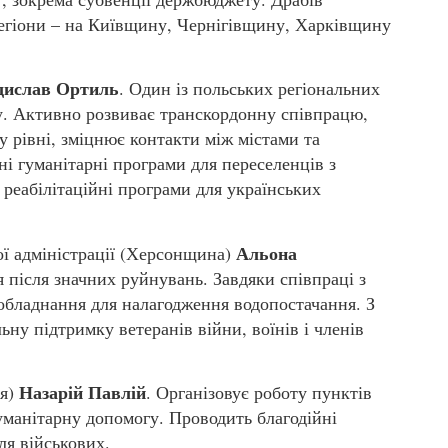
 регіони – на Київщину, Чернігівщину, Харківщину
дислав Ортиль
. Один із польських регіональних
ну. Активно розвиває транскордонну співпрацю,
 рівні, зміцнює контакти між містами та
і гуманітарні програми для переселенців з
реабілітаційні програми для українських
Альона
ої адміністрації (Херсонщина)
я після значних руйнувань. Завдяки співпраці з
обладнання для налагодження водопостачання. З
ну підтримку ветеранів війни, воїнів і членів
Назарій Павлій
тя)
. Організовує роботу пунктів
манітарну допомогу. Проводить благодійні
ля військових.