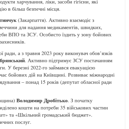
дукти харчування, ліки, засоби гігієни, які
цію в більш безпечні місця.
ятинчук
(Закарпаття). Активно взаємодіє з
імеччини для надання медикаментів, швидких,
реби ВПО та ЗСУ. Особисто їздить у зону бойових
 захисників.
 ради, а з травня 2023 року виконувач обов’язків
брянський
. Активно підтримує ЗСУ постачанням
ги. У березні 2022-го займався евакуацією
час бойових дій на Київщині. Розвиває міжнародні
рядування – понад 15 років (депутат обласної ради
Володимир Дробітько
овщина)
. З початку
виділено кошти на потреби 35 військових частин
жет» та «Шкільний громадський бюджет».
дичних послуг.