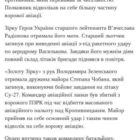
Полковник відволікав на себе більшу частину
ворожої авіації.
Зірку Героя України старшого лейтенанта В’ячеслава
Радіонова отримала його мати. Старший льотчик
загинув при виведенні авіації з-під ракетного удару
по аеродрому Василькова. Завдяки його мужнім діям
повний склад літаків бригади піднявся в повітря.
«Золоту Зірку» з рук Володимира Зеленського
отримала дружина майора Степана Чобана, який
загинув, виконуючи бойове завдання на літаку
Су-27. Командир авіаційної ланки був збитий з
ворожого ПЗРК під час відбиття масованого
авіаційного нальоту над Кропивницьким. Майор
прийняв на себе основний удар і таким чином
відволік на себе ворожу авіацію.
Орден вручено також командиру батальйону,