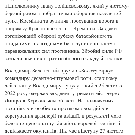
підполковнику Івану Голішевському, який у лютому-
березні разом з побратимами обороняв населений
пункт Кремінна та зупиняв просування ворога в
напрямку Красноріченське – Кремінна. Завдяки
організованій обороні рубежу батальйоном та
приданими підрозділами було зупинено наступ
переважальних сил противника. Збройні сили РФ
зазнали значних втрат особового складу й техніки.
Володимир Зеленський вручив «Золоту Зірку»
командиру десантно-штурмової роти, старшому
лейтенанту Володимиру Гуцулу, який з 25 лютого
2022 року одержав завдання утримати міст через
Дніпро в Херсонській області. На визначених
позиціях він особисто протягом двох діб вів
корегування артилерії та авіації, в результаті чого
було знищено значну кількість ворожої техніки й
декількасот окупантів. Під час відступу 27 лютого