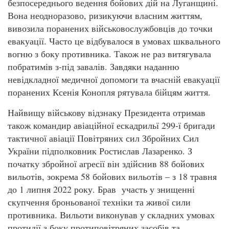
безпосереднього ведення бойових дій на Луганщині.
Вона неодноразово, ризикуючи власним життям,
вивозила поранених військовослужбовців до точки
евакуації. Часто це відбувалося в умовах шквального
вогню з боку противника. Також не раз витягувала
побратимів з-під завалів. Завдяки наданню
невідкладної медичної допомоги та вчасній евакуації
поранених Ксенія Конопля рятувала бійцям життя.
Найвищу військову відзнаку Президента отримав
також командир авіаційної ескадрильї 299-ї бригади
тактичної авіації Повітряних сил Збройних Сил
України підполковник Ростислав Лазаренко. З
початку збройної агресії він здійснив 88 бойових
вильотів, зокрема 58 бойових вильотів – з 18 травня
до 1 липня 2022 року. Брав участь у знищенні
скупчення броньованої техніки та живої сили
противника. Вильоти виконував у складних умовах
протидії з боку протиповітряних засобів та