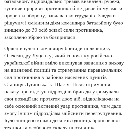
батальйону відповідально тримав визначені рубежі,
зупиняв прориви противника й не давав йому змоги
прорвати оборону, завдавав контрударів. Завдяки
рішучим і сміливим діям командира батальйону було
знищено до 30 осіб живої сили противника,
захоплено зброю та боєприпаси.
Орден вручено командиру бригади полковнику
Олександру Луценку, який із початку російсько-
української війни вміло виконував завдання з виходу
на визначені позиції та стримування переважальних
сил противника в районах населених пунктів
Станиця Луганська та Щастя. Після отримання
наказу про відступ підрозділи бригади утримували
свої позиції ще протягом двох діб, відволікаючи на
себе основний вогневий удар противника, чим дали
змогу іншим підрозділам здійснити перегрупування.
Було знищено кілька десятків одиниць броньованої
техніки та особового складу противника.