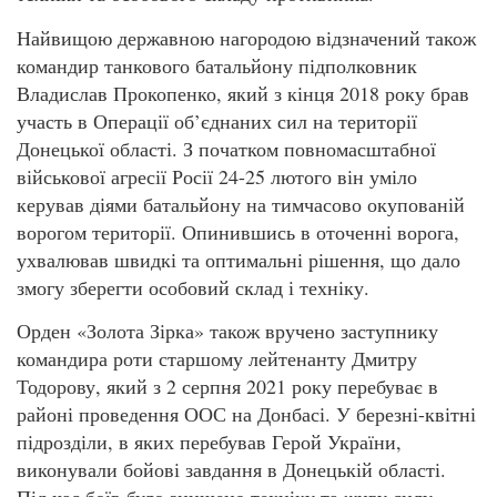
Найвищою державною нагородою відзначений також
командир танкового батальйону підполковник
Владислав Прокопенко, який з кінця 2018 року брав
участь в Операції об’єднаних сил на території
Донецької області. З початком повномасштабної
військової агресії Росії 24-25 лютого він уміло
керував діями батальйону на тимчасово окупованій
ворогом території. Опинившись в оточенні ворога,
ухвалював швидкі та оптимальні рішення, що дало
змогу зберегти особовий склад і техніку.
Орден «Золота Зірка» також вручено заступнику
командира роти старшому лейтенанту Дмитру
Тодорову, який з 2 серпня 2021 року перебуває в
районі проведення ООС на Донбасі. У березні-квітні
підрозділи, в яких перебував Герой України,
виконували бойові завдання в Донецькій області.
Під час боїв було знищено техніку та живу силу