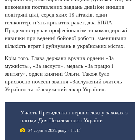
виконання поставлених завдань дивізіон знищив
повітряні цілі, серед яких 18 літаків, один
гелікоптер, п’ять крилатих ракет, два БПЛА.
Продемонстрував професіоналізм та командирські
навички при веденні бойової роботи, зменшивши
кількість втрат і руйнувань в українських містах.
Крім того, Глава держави вручив ордени «За
мужність», «За заслуги», медаль «За працю і
звитягу», орден княгині Ольги. Також було
присвоєно почесні звання «Заслужений вчитель
України» та «Заслужений лікар України».
Участь Президента і першої леді у заходах з
нагоди Дня Незалежності України
24 серпня 2022 року - 11:15