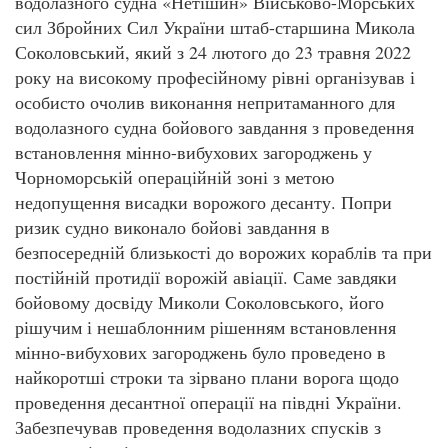
водолазного судна «Нетішин» Військово-Морських
сил Збройних Сил України штаб-старшина Микола
Соколовський, який з 24 лютого до 23 травня 2022
року на високому професійному рівні організував і
особисто очолив виконання непритаманного для
водолазного судна бойового завдання з проведення
встановлення мінно-вибухових загороджень у
Чорноморській операційній зоні з метою
недопущення висадки ворожого десанту. Попри
ризик судно виконало бойові завдання в
безпосередній близькості до ворожих кораблів та при
постійній протидії ворожій авіації. Саме завдяки
бойовому досвіду Миколи Соколовського, його
рішучим і нешаблонним рішенням встановлення
мінно-вибухових загороджень було проведено в
найкоротші строки та зірвано плани ворога щодо
проведення десантної операції на півдні України.
Забезпечував проведення водолазних спусків з