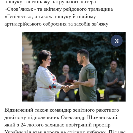
пошуку тіл екіпажу патрульного катера
«Слов’янськ» та екіпажу рейдового тральщика
«Генічеськ», а також пошуку й підйому
артилерійського озброєння та засобів зв’язку.
Відзначений також командир зенітного ракетного
дивізіону підполковник Олександр Шиманський,
який з 24 лютого захищає повітряний простір
України від атак ворога на східних рубежах. Під час