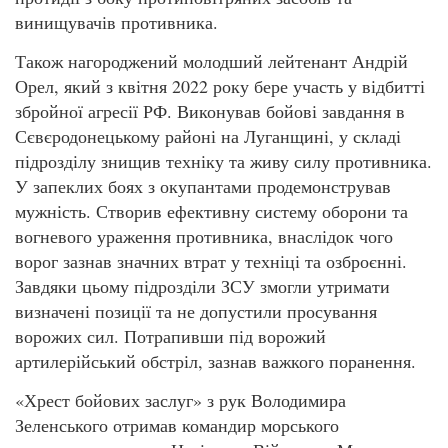
винищувачів противника.
Також нагороджений молодший лейтенант Андрій
Орел, який з квітня 2022 року бере участь у відбитті
збройної агресії РФ. Виконував бойові завдання в
Сєвєродонецькому районі на Луганщині, у складі
підрозділу знищив техніку та живу силу противника.
У запеклих боях з окупантами продемонстрував
мужність. Створив ефективну систему оборони та
вогневого ураження противника, внаслідок чого
ворог зазнав значних втрат у техніці та озброєнні.
Завдяки цьому підрозділи ЗСУ змогли утримати
визначені позиції та не допустили просування
ворожих сил. Потрапивши під ворожий
артилерійський обстріл, зазнав важкого поранення.
«Хрест бойових заслуг» з рук Володимира
Зеленського отримав командир морського