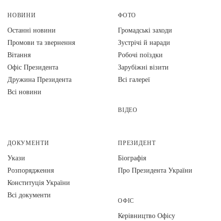
НОВИНИ
ФОТО
Останні новини
Громадські заходи
Промови та звернення
Зустрічі й наради
Вiтання
Робочі поїздки
Офіс Президента
Зарубіжні візити
Дружина Президента
Всі галереї
Всі новини
ВІДЕО
ДОКУМЕНТИ
ПРЕЗИДЕНТ
Укази
Біографія
Розпорядження
Про Президента України
Конституція України
Всі документи
ОФІС
Керівництво Офісу