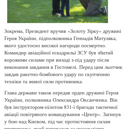
Зокрема, Президент вручив «Золоту Зірку» дружині
Героя України, підполковника Геннадія Матуляка,
якого удостоєно високої нагороди посмертно.
Командир авіаційної ескадрильї ЗСУ був збитий
ворожими силами при виході з-під удару після
виконання завдання в Гостомелі. Перед цим льотчик
завдав ракетно-бомбового удару по скупченню
техніки та живої сили противника.
Глава держави також передав орден дружині Героя
України, полковника Олександра Оксанченка. Він
був інструктором-пілотом 831-ї бригади тактичної
авіації повітряного командування «Центр». Загинув
у бою над Києвом, під час протистояння силам
противника, який переважав за чисельністю.