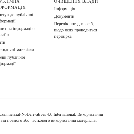
УБЛІЧНА
ОЧИЩЕННЯ ВЛАДИ
НФОРМАЦІЯ
Інформація
ступ до публічної
Документи
формації
Перелік посад та осіб,
пит на інформацію
щодо яких проводиться
нлайн
перевірка
іти
тодичні матеріали
лік публічної
формації
ommercial-NoDerivatives 4.0 International
. Використання
від повного або часткового використання матеріалів.