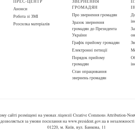
ПРЕС-ЦЕНТР
ЗВЕРНЕННЯ
П
ГРОМАДЯН
І
Анонси
Про звернення громадян
До
Робота зі ЗМІ
ін
Зразок звернення
Розсилка матеріалів
громадян до Президента
За
України
о
Графік прийому громадян
Зв
Електронні петиції
Ме
Порядок прийому
Об
громадян
ін
Стан опрацювання
звернень громадян
ому сайті розміщені на умовах ліцензії
Creative Commons Attribution-NonC
, дозволяється за умови посилання на
www.president.gov.ua
в незалежності 
01220, м. Київ, вул. Банкова, 11