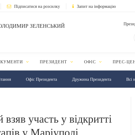
Підписатися на розсилку
Запит на інформацію
Прези
ОЛОДИМИР ЗЕЛЕНСЬКИЙ
ОКУМЕНТИ
ПРЕЗИДЕНТ
ОФІС
ПРЕС-ЦЕ
iтання
Офіс Президента
Дружина Президента
Всі 
взяв участь у відкритті
апів у Маріуполі