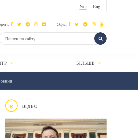
Укр
Eng
дент:
Офіс:
НТР
БІЛЬШЕ
новини
в
ВІДЕО