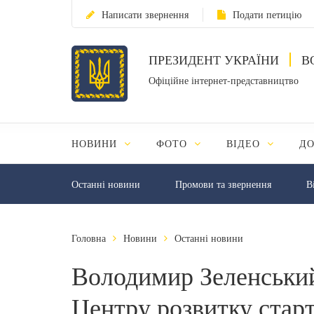
Написати звернення
Подати петицію
ПРЕЗИДЕНТ УКРАЇНИ
В
Офіційне інтернет-представництво
НОВИНИ
ФОТО
ВІДЕО
Д
Останні новини
Промови та звернення
В
Головна
Новини
Останні новини
Володимир Зеленський 
Центру розвитку старт