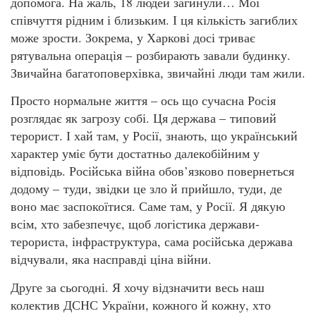
допомога. На жаль, 18 людей загинули… Мої
співчуття рідним і близьким. І ця кількість загиблих
може зрости. Зокрема, у Харкові досі триває
рятувальна операція – розбирають завали будинку.
Звичайна багатоповерхівка, звичайні люди там жили.
Просто нормальне життя – ось що сучасна Росія
розглядає як загрозу собі. Ця держава – типовий
терорист. І хай там, у Росії, знають, що український
характер уміє бути достатньо далекобійним у
відповідь. Російська війна обов’язково повернеться
додому – туди, звідки це зло й прийшло, туди, де
воно має заспокоїтися. Саме там, у Росії. Я дякую
всім, хто забезпечує, щоб логістика держави-
терориста, інфраструктура, сама російська держава
відчували, яка насправді ціна війни.
Друге за сьогодні. Я хочу відзначити весь наш
колектив ДСНС України, кожного й кожну, хто