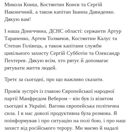
Микола Книш, Костянтин Конєв та Сергій
Наконечний, а також капітан Іванна Давиденко.
Дякую вам!
І наша Донеччина, ДСНС області: сержанти Артур
Тараненко, Артем Толмачов, Костянтин Калус та
Степан Голівець, а також капітани служби
цивільного захисту Сергій Субботін та Олександр
Пехтерев. Дякую всім, хто рятує й допомагає
рятувати життя людей.
Третє за сьогодні, про що важливо сказати.
Провів зустріч із главою Європейської народної
партії Манфредом Вебером – він був із візитом
сьогодні в Україні. Вагома європейська політична
сила. І в нас доволі продуктивна була розмова. Я
поінформував і про ситуацію на полі бою, і про наш
захист від російського терору. Ми маємо й надалі