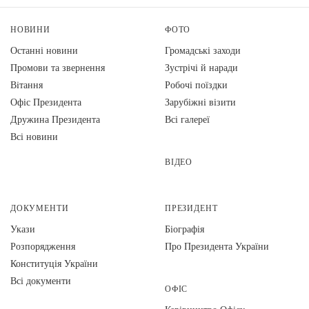
НОВИНИ
ФОТО
Останні новини
Громадські заходи
Промови та звернення
Зустрічі й наради
Вiтання
Робочі поїздки
Офіс Президента
Зарубіжні візити
Дружина Президента
Всі галереї
Всі новини
ВІДЕО
ДОКУМЕНТИ
ПРЕЗИДЕНТ
Укази
Біографія
Розпорядження
Про Президента України
Конституція України
Всі документи
ОФІС