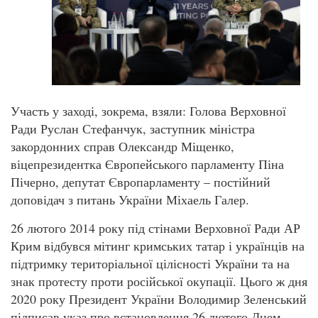
Участь у заході, зокрема, взяли: Голова Верховної
Ради Руслан Стефанчук, заступник міністра
закордонних справ Олександр Міщенко,
віцепрезидентка Європейського парламенту Піна
Пічерно, депутат Європарламенту – постійний
доповідач з питань України Міхаель Галер.
26 лютого 2014 року під стінами Верховної Ради АР
Крим відбувся мітинг кримських татар і українців на
підтримку територіальної цілісності України та на
знак протесту проти російської окупації. Цього ж дня
2020 року Президент України Володимир Зеленський
підписав указ про встановлення 26 лютого Днем