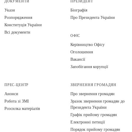
ДОКУМЕНТИ
ПРЕЗИДЕНТ
Укази
Біографія
Розпорядження
Про Президента України
Конституція України
Всі документи
ОФІС
Керівництво Офісу
Оголошення
Вакансії
Запобігання корупції
ПРЕС-ЦЕНТР
ЗВЕРНЕННЯ ГРОМАДЯН
Анонси
Про звернення громадян
Робота зі ЗМІ
Зразок звернення громадян до
Президента України
Розсилка матеріалів
Графік прийому громадян
Електронні петиції
Порядок прийому громадян