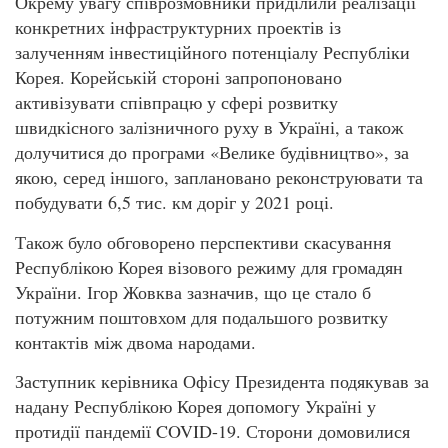
Окрему увагу співрозмовники приділили реалізації
конкретних інфраструктурних проектів із
залученням інвестиційного потенціалу Республіки
Корея. Корейській стороні запропоновано
активізувати співпрацю у сфері розвитку
швидкісного залізничного руху в Україні, а також
долучитися до програми «Велике будівництво», за
якою, серед іншого, заплановано реконструювати та
побудувати 6,5 тис. км доріг у 2021 році.
Також було обговорено перспективи скасування
Республікою Корея візового режиму для громадян
України. Ігор Жовква зазначив, що це стало б
потужним поштовхом для подальшого розвитку
контактів між двома народами.
Заступник керівника Офісу Президента подякував за
надану Республікою Корея допомогу Україні у
протидії пандемії COVID-19. Сторони домовилися