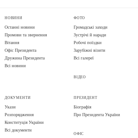
НОВИНИ
ФОТО
Останні новини
Громадські заходи
Промови та звернення
Зустрічі й наради
Вiтання
Робочі поїздки
Офіс Президента
Зарубіжні візити
Дружина Президента
Всі галереї
Всі новини
ВІДЕО
ДОКУМЕНТИ
ПРЕЗИДЕНТ
Укази
Біографія
Розпорядження
Про Президента України
Конституція України
Всі документи
ОФІС