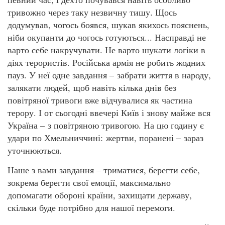
тривожно через таку незвичну тишу. Щось
додумував, чогось боявся, шукав якихось пояснень,
ніби окупанти до чогось готуються... Насправді не
варто себе накручувати. Не варто шукати логіки в
діях терористів. Російська армія не робить жодних
пауз. У неї одне завдання – забрати життя в народу,
залякати людей, щоб навіть кілька днів без
повітряної тривоги вже відчувалися як частина
терору. І от сьогодні ввечері Київ і знову майже вся
Україна – з повітряною тривогою. На цю годину є
удари по Хмельниччині: жертви, поранені – зараз
уточнюються.
Наше з вами завдання – триматися, берегти себе,
зокрема берегти свої емоції, максимально
допомагати обороні країни, захищати державу,
скільки буде потрібно для нашої перемоги.