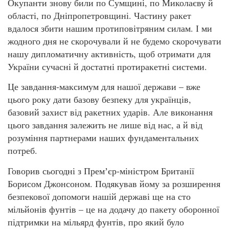
Окупанти знову били по Сумщині, по Миколаєву й
області, по Дніпропетровщині. Частину ракет
вдалося збити нашим протиповітряним силам. І ми
жодного дня не скорочували й не будемо скорочувати
нашу дипломатичну активність, щоб отримати для
України сучасні й достатні протиракетні системи.
Це завдання-максимум для нашої держави – вже
цього року дати базову безпеку для українців,
базовий захист від ракетних ударів. Але виконання
цього завдання залежить не лише від нас, а й від
розуміння партнерами наших фундаментальних
потреб.
Говорив сьогодні з Премʼєр-міністром Британії
Борисом Джонсоном. Подякував йому за розширення
безпекової допомоги нашій державі ще на сто
мільйонів фунтів – це на додачу до пакету оборонної
підтримки на мільярд фунтів, про який було