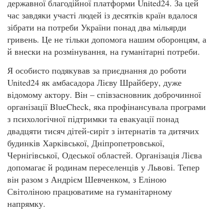
державної благодійної платформи United24. За цей
час завдяки участі людей із десятків країн вдалося
зібрати на потреби України понад два мільярди
гривень. Це не тільки допомога нашим оборонцям, а
й внески на розмінування, на гуманітарні потреби.
Я особисто подякував за приєднання до роботи
United24 як амбасадора Лієву Шрайберу, дуже
відомому актору. Він – співзасновник доброчинної
організації BlueCheck, яка профінансувала програми
з психологічної підтримки та евакуації понад
двадцяти тисяч дітей-сиріт з інтернатів та дитячих
будинків Харківської, Дніпропетровської,
Чернігівської, Одеської областей. Організація Лієва
допомагає й родинам переселенців у Львові. Тепер
він разом з Андрієм Шевченком, з Еліною
Світоліною працюватиме на гуманітарному
напрямку.