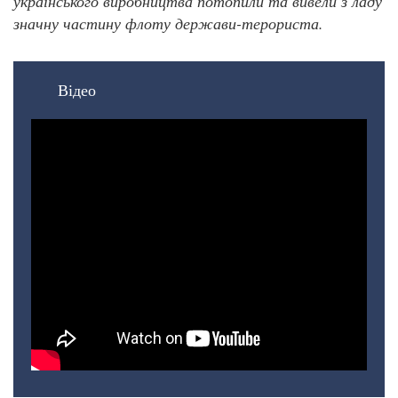
українського виробництва потопили та вивели з ладу
значну частину флоту держави-терориста.
Відео