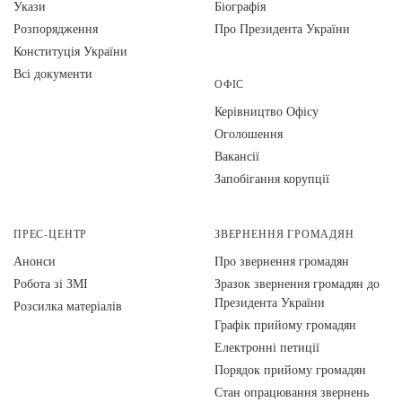
Укази
Біографія
Розпорядження
Про Президента України
Конституція України
Всі документи
ОФІС
Керівництво Офісу
Оголошення
Вакансії
Запобігання корупції
ПРЕС-ЦЕНТР
ЗВЕРНЕННЯ ГРОМАДЯН
Анонси
Про звернення громадян
Робота зі ЗМІ
Зразок звернення громадян до
Президента України
Розсилка матеріалів
Графік прийому громадян
Електронні петиції
Порядок прийому громадян
Стан опрацювання звернень